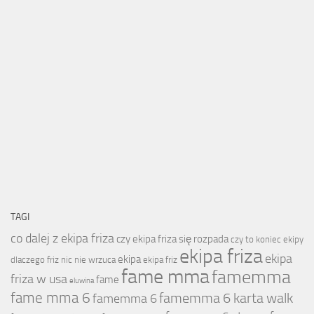
TAGI
co dalej z ekipa friza
czy ekipa friza się rozpada
czy to koniec ekipy
ekipa friza
ekipa
ekipa
dlaczego friz nic nie wrzuca
ekipa friz
fame mma
famemma
friza w usa
fame
eluwina
fame mma 6
famemma 6 karta walk
famemma 6