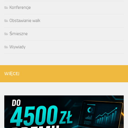
Konferencje
Obstawianie walk
Śmieszne
Wywiady
WIĘCEJ