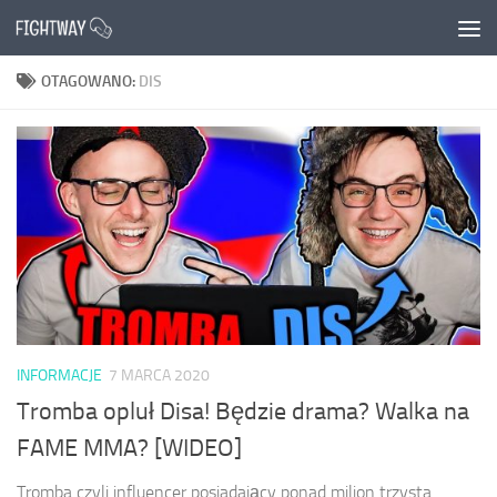
Przejdź do treści
OTAGOWANO:
DIS
INFORMACJE
7 MARCA 2020
Tromba opluł Disa! Będzie drama? Walka na
FAME MMA? [WIDEO]
Tromba czyli influencer posiadający ponad milion trzysta