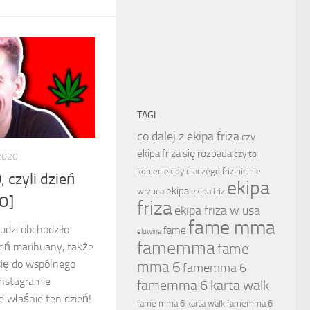
TAGI
co dalej z ekipa friza
czy
ekipa friza się rozpada
czy to
2020
koniec ekipy
dlaczego friz nic nie
, czyli dzień
ekipa
ekipa
wrzuca
ekipa friz
O]
friza
ekipa friza w usa
fame mma
udzi obchodziło
fame
eluwina
famemma
zień marihuany, także
fame
się do wspólnego
mma 6
famemma 6
nstagramie
famemma 6 karta walk
e właśnie ten dzień!
fame mma 6 karta walk
famemma 6