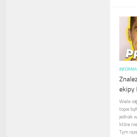
INFORMA
Znale
ekipy 
Wiele si
topie by
jednak wy
które ni
Tym razem