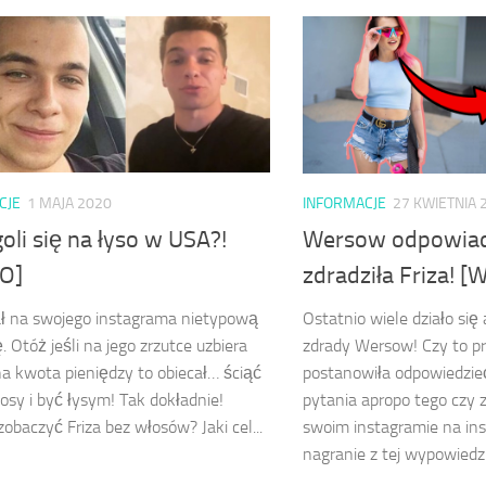
CJE
1 MAJA 2020
INFORMACJE
27 KWIETNIA 
goli się na łyso w USA?!
Wersow odpowiad
O]
zdradziła Friza! [
ał na swojego instagrama nietypową
Ostatnio wiele działo się
. Otóż jeśli na jego zrzutce uzbiera
zdrady Wersow! Czy to 
a kwota pieniędzy to obiecał… ściąć
postanowiła odpowiedzie
osy i być łysym! Tak dokładnie!
pytania apropo tego czy z
zobaczyć Friza bez włosów? Jaki cel...
swoim instagramie na in
nagranie z tej wypowiedzi