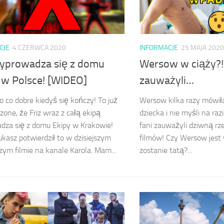
CJE
4 CZERWCA 2020
INFORMACJE
25 MAJA 2020
wyprowadza się z domu
Wersow w ciąży?!
 w Polsce! [WIDEO]
zauważyli…
 co dobre kiedyś się kończy! To już
Wersow kilka razy mówiła
zone, że Friz wraz z całą ekipą
dziecka i nie myśli na raz
dza się z domu Ekipy w Krakowie!
fani zauważyli dziwną rz
kasz potwierdził to w dzisiejszym
filmów! Czy Wersow jest w
ym filmie na kanale Karola. Mam...
zostanie tatą?...