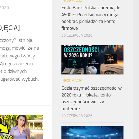
INFORMACJE
Erste Bank Polska z premią do
2020
4500 zł. Przedsiębiorcy mogą
odebrać pieniądze za konto
DJĘCIA]
firmowe
30 CZERWCA 2026
zczony? Istnieją
 mogą mówić, że na
ernetowego twórcy
jącego zdarzenia.
t o dziwnych
 sugerować wybuch,
INFORMACJE
Gdzie trzymać oszczędności w
2026 roku – lokata, konto
oszczędnościowe czy
materac?
19 CZERWCA 2026