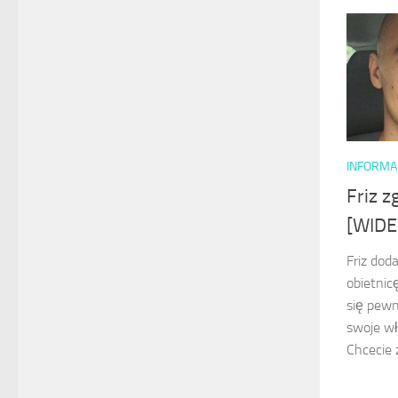
INFORMA
Friz z
[WIDE
Friz dod
obietnicę
się pewn
swoje wł
Chcecie 