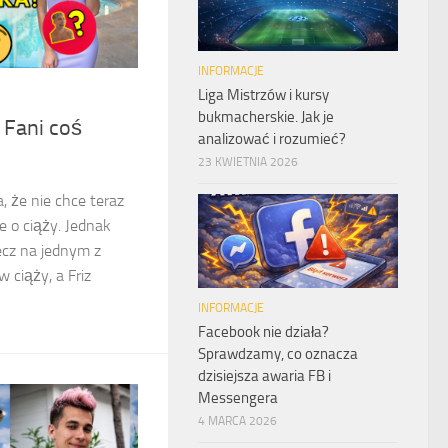
INFORMACJE
Liga Mistrzów i kursy
bukmacherskie. Jak je
 Fani coś
analizować i rozumieć?
23 KWIETNIA 2026
, że nie chce teraz
ie o ciąży. Jednak
ecz na jednym z
 ciąży, a Friz
INFORMACJE
Facebook nie działa?
Sprawdzamy, co oznacza
dzisiejsza awaria FB i
Messengera
4 MARCA 2026