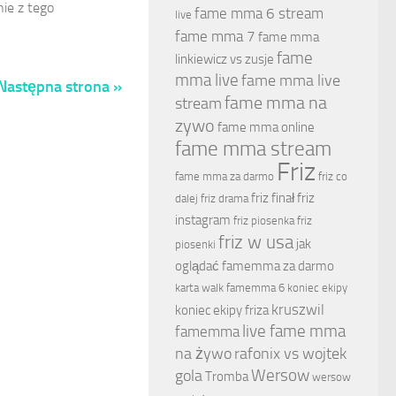
nie z tego
fame mma 6 stream
live
fame mma 7
fame mma
fame
linkiewicz vs zusje
mma live
fame mma live
Następna strona »
fame mma na
stream
zywo
fame mma online
fame mma stream
Friz
fame mma za darmo
friz co
friz finał
friz
dalej
friz drama
instagram
friz piosenka
friz
friz w usa
jak
piosenki
oglądać famemma za darmo
karta walk famemma 6
koniec ekipy
kruszwil
koniec ekipy friza
live fame mma
famemma
na żywo
rafonix vs wojtek
Wersow
gola
Tromba
wersow