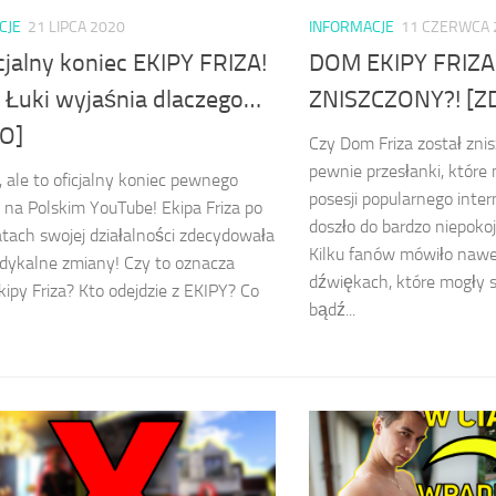
CJE
21 LIPCA 2020
INFORMACJE
11 CZERWCA 
cjalny koniec EKIPY FRIZA!
DOM EKIPY FRIZA
 Łuki wyjaśnia dlaczego…
ZNISZCZONY?! [Z
O]
Czy Dom Friza został znis
pewnie przesłanki, które
, ale to oficjalny koniec pewnego
posesji popularnego int
u na Polskim YouTube! Ekipa Friza po
doszło do bardzo niepoko
tach swojej działalności zdecydowała
Kilku fanów mówiło nawe
adykalne zmiany! Czy to oznacza
dźwiękach, które mogły
kipy Friza? Kto odejdzie z EKIPY? Co
bądź...