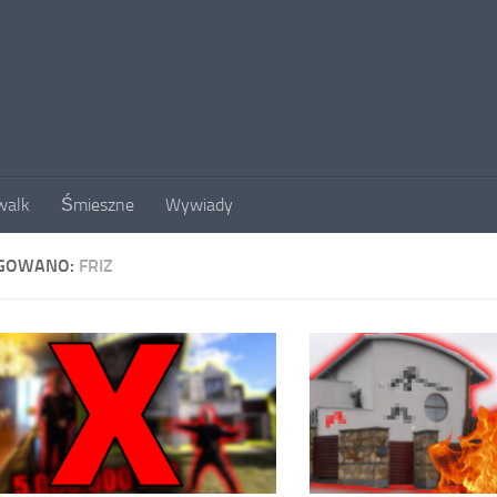
walk
Śmieszne
Wywiady
GOWANO:
FRIZ