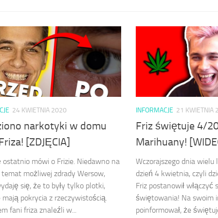
CJE
24 KWIETNIA 2020
INFORMACJE
21 KWIETNIA 
ziono narkotyki w domu
Friz świętuje 4/20
Friza! [ZDJĘCIA]
Marihuany! [WIDE
ę ostatnio mówi o Frizie. Niedawno na
Wczorajszego dnia wielu l
ł temat możliwej zdrady Wersow,
dzień 4 kwietnia, czyli d
daję się, że to były tylko plotki,
Friz postanowił włączyć 
e mają pokrycia z rzeczywistością.
świętowania! Na swoim i
 fani friza znaleźli w...
poinformował, że świętuj