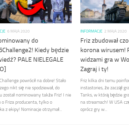
CJE
6 MAJA 2020
INFORMACJE
2 MAJA 2020
nominowany do
Friz zbudował czo
Challenge2! Kiedy będzie
korona wirusem! 
iedź? PALE NIELEGALE
widzami gra w Wor
O]
Zagraj i ty!
hallenge powrócił na dobre! Stało
Friz kilka dni temu poin
czego nikt się nie spodziewał, do
instastories, że zaczął g
u został nominowany także Friz! I nie
Tanks, w którą będzie gr
u o Friza producenta, tylko o
na streamach! W USA czę
zka z ekipy! Nominacje otrzymał...
oprócz gry w...