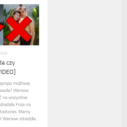
2020
a czy
WIDEO]
 apropo możliwej
prawda? Wersow
ć na wszystkie
dradziła Friza na
stastories. Mamy
! Wersow zdradziła...