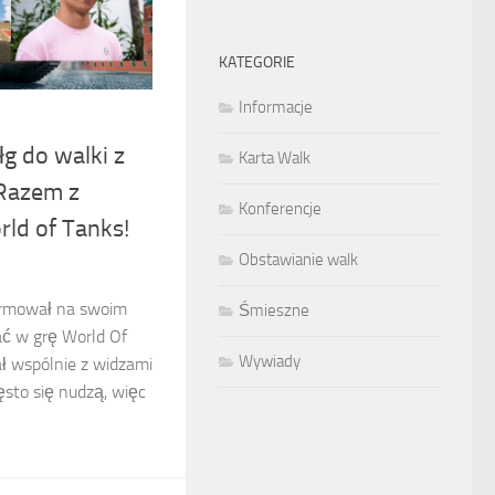
KATEGORIE
Informacje
łg do walki z
Karta Walk
Razem z
Konferencje
ld of Tanks!
Obstawianie walk
formował na swoim
Śmieszne
rać w grę World Of
Wywiady
ał wspólnie z widzami
sto się nudzą, więc