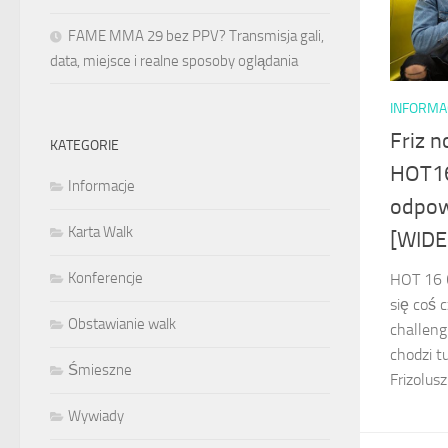
FAME MMA 29 bez PPV? Transmisja gali,
data, miejsce i realne sposoby oglądania
INFORMA
Friz 
KATEGORIE
HOT16
Informacje
odpow
Karta Walk
[WIDE
Konferencje
HOT 16 C
się coś 
Obstawianie walk
challeng
chodzi t
Śmieszne
Frizolus
Wywiady