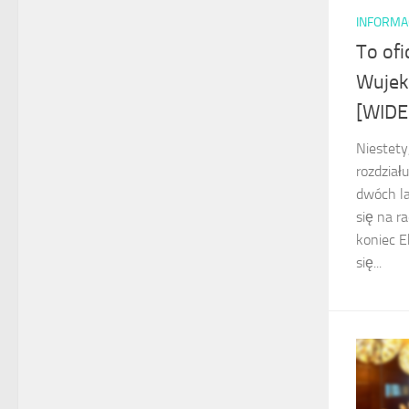
INFORMA
To ofi
Wujek
[WIDE
Niestety
rozdział
dwóch la
się na r
koniec E
się...