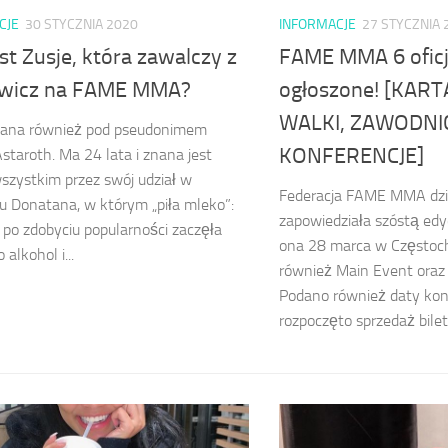
CJE
30 STYCZNIA 2020
INFORMACJE
27 STYCZNIA 
st Zusje, która zawalczy z
FAME MMA 6 oficj
ewicz na FAME MMA?
ogłoszone! [KAR
WALKI, ZAWODNI
znana również pod pseudonimem
KONFERENCJE]
Astaroth. Ma 24 lata i znana jest
szystkim przez swój udział w
Federacja FAME MMA dzisi
u Donatana, w którym „piła mleko”:
zapowiedziała szóstą edyc
 po zdobyciu popularności zaczęła
ona 28 marca w Częstoc
 alkohol i...
również Main Event oraz 
Podano również daty konf
rozpoczęto sprzedaż biletó