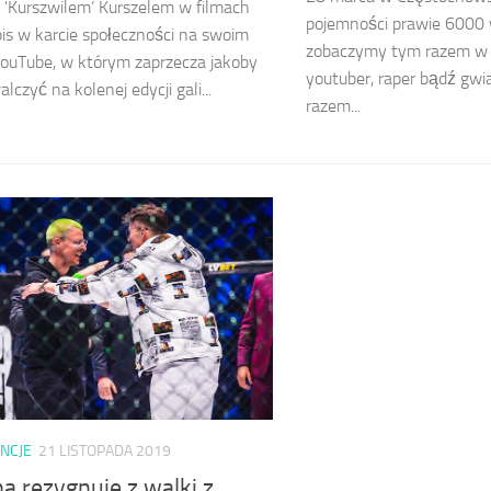
'Kurszwilem’ Kurszelem w filmach
pojemności prawie 6000
is w karcie społeczności na swoim
zobaczymy tym razem w o
ouTube, w którym zaprzecza jakoby
youtuber, raper bądź gwi
lczyć na kolenej edycji gali...
razem...
NCJE
21 LISTOPADA 2019
a rezygnuje z walki z