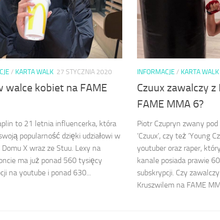
CJE
/
KARTA WALK
27 STYCZNIA 2020
INFORMACJE
/
KARTA WALK
w walce kobiet na FAME
Czuux zawalczy z
?
FAME MMA 6?
plin to 21 letnia influencerka, która
Piotr Czupryn zwany po
swoją popularność dzięki udziałowi w
’Czuux’, czy też ’Young C
e Domu X wraz ze Stuu. Lexy na
youtuber oraz raper, kt
ncie ma już ponad 560 tysięcy
kanale posiada prawie 60
cji na youtube i ponad 630...
subskrypcji. Czy zawalcz
Kruszwilem na FAME MMA