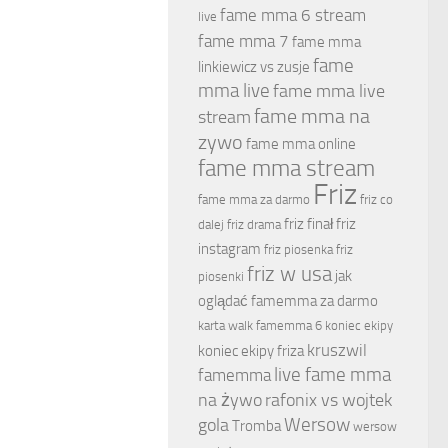
fame mma 6 stream
live
fame mma 7
fame mma
fame
linkiewicz vs zusje
mma live
fame mma live
fame mma na
stream
zywo
fame mma online
fame mma stream
Friz
fame mma za darmo
friz co
friz finał
friz
dalej
friz drama
instagram
friz piosenka
friz
friz w usa
jak
piosenki
oglądać famemma za darmo
karta walk famemma 6
koniec ekipy
kruszwil
koniec ekipy friza
live fame mma
famemma
na żywo
rafonix vs wojtek
Wersow
gola
Tromba
wersow