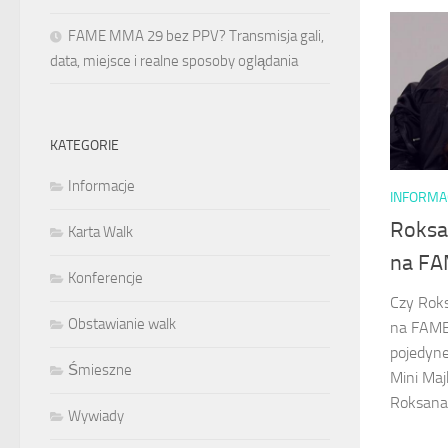
FAME MMA 29 bez PPV? Transmisja gali,
data, miejsce i realne sposoby oglądania
KATEGORIE
Informacje
INFORMA
Roksa
Karta Walk
na F
Konferencje
Czy Roks
Obstawianie walk
na FAME
pojedyne
Śmieszne
Mini Ma
Roksana 
Wywiady