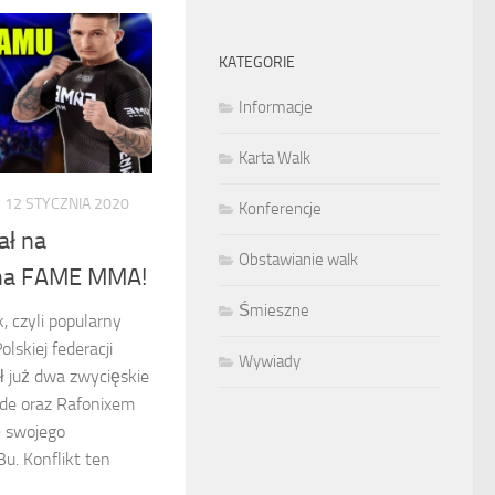
KATEGORIE
Informacje
Karta Walk
12 STYCZNIA 2020
Konferencje
ł na
Obstawianie walk
na FAME MMA!
Śmieszne
 czyli popularny
lskiej federacji
Wywiady
 już dwa zwycięskie
ide oraz Rafonixem
ę swojego
u. Konflikt ten