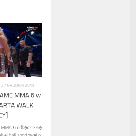
27 GRUDNIA 2019
 FAME MMA 6 w
KARTA WALK,
CY]
 MMA 6 odbędzie się
iej hali sportowej o