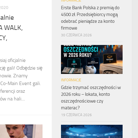
INFORMACJE
Erste Bank Polska z premią do
2020
4500 zł. Przedsiębiorcy mogą
alnie
odebrać pieniądze za konto
TA WALK,
firmowe
30 CZERWCA 2026
CY,
aj oficjalnie
ję gali! Odbędzie się
howie. Znamy
INFORMACJE
Co-Main Event gali.
Gdzie trzymać oszczędności w
erencji oraz
2026 roku – lokata, konto
w na hali....
oszczędnościowe czy
materac?
19 CZERWCA 2026