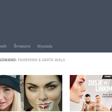
walk
Śmieszne
Wywiady
GOWANO:
FAMEMMA 6 KARTA WALK