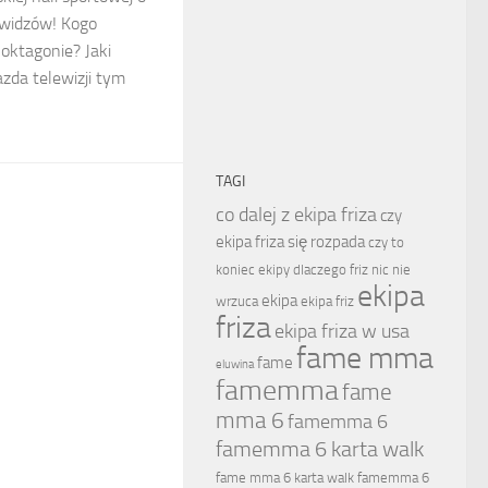
 widzów! Kogo
ktagonie? Jaki
azda telewizji tym
TAGI
co dalej z ekipa friza
czy
ekipa friza się rozpada
czy to
koniec ekipy
dlaczego friz nic nie
ekipa
ekipa
wrzuca
ekipa friz
friza
ekipa friza w usa
fame mma
fame
eluwina
famemma
fame
mma 6
famemma 6
famemma 6 karta walk
fame mma 6 karta walk
famemma 6