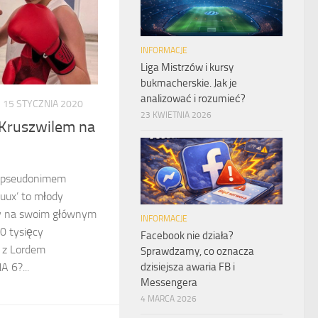
INFORMACJE
Liga Mistrzów i kursy
bukmacherskie. Jak je
analizować i rozumieć?
15 STYCZNIA 2020
23 KWIETNIA 2026
 Kruszwilem na
d pseudonimem
zuux’ to młody
óry na swoim głównym
INFORMACJE
0 tysięcy
Facebook nie działa?
y z Lordem
Sprawdzamy, co oznacza
dzisiejsza awaria FB i
 6?...
Messengera
4 MARCA 2026