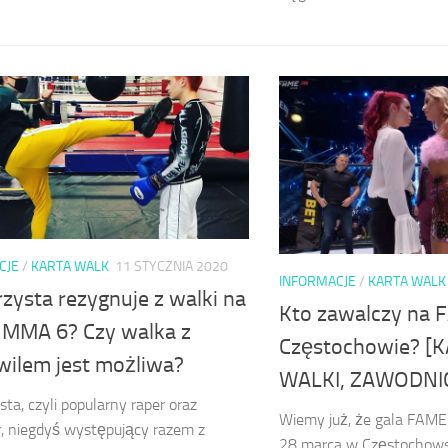
CJE
/
KARTA WALK
11 STYCZNIA 2020
INFORMACJE
/
KARTA WALK
zysta rezygnuje z walki na
Kto zawalczy na
MMA 6? Czy walka z
Częstochowie? [
wilem jest możliwa?
WALKI, ZAWODNI
ta, czyli popularny raper oraz
Wiemy już, że gala FAME
, niegdyś występujący razem z
28 marca w Częstochowsk