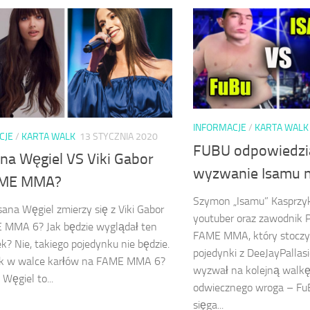
INFORMACJE
/
KARTA WALK
CJE
/
KARTA WALK
13 STYCZNIA 2020
FUBU odpowiedzia
na Węgiel VS Viki Gabor
wyzwanie Isamu 
AME MMA?
Szymon „Isamu” Kasprzyk,
ana Węgiel zmierzy się z Viki Gabor
youtuber oraz zawodnik Po
 MMA 6? Jak będzie wyglądał ten
FAME MMA, który stoczył
k? Nie, takiego pojedynku nie będzie.
pojedynki z DeeJayPallas
jk w walce karłów na FAME MMA 6?
wyzwał na kolejną walk
Węgiel to...
odwiecznego wroga – FuB
sięga...