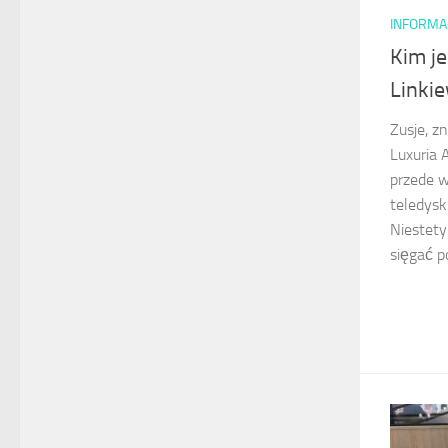
INFORMA
Kim je
Linki
Zusje, 
Luxuria 
przede w
teledysk
Niestety
sięgać po