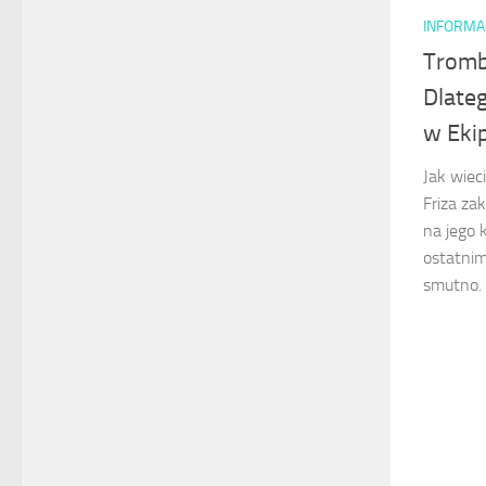
INFORMA
Tromb
Dlateg
w Eki
Jak wiec
Friza za
na jego 
ostatnim
smutno. 