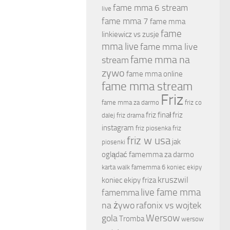
fame mma 6 stream
live
fame mma 7
fame mma
fame
linkiewicz vs zusje
mma live
fame mma live
fame mma na
stream
zywo
fame mma online
fame mma stream
Friz
fame mma za darmo
friz co
friz finał
friz
dalej
friz drama
instagram
friz piosenka
friz
friz w usa
jak
piosenki
oglądać famemma za darmo
karta walk famemma 6
koniec ekipy
kruszwil
koniec ekipy friza
live fame mma
famemma
na żywo
rafonix vs wojtek
Wersow
gola
Tromba
wersow