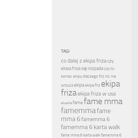
TAGI
co dalej z ekipa friza
czy
ekipa friza się rozpada
czy to
koniec ekipy
dlaczego friz nic nie
ekipa
ekipa
wrzuca
ekipa friz
friza
ekipa friza w usa
fame mma
fame
eluwina
famemma
fame
mma 6
famemma 6
famemma 6 karta walk
fame mma 6 karta walk
famemma 6