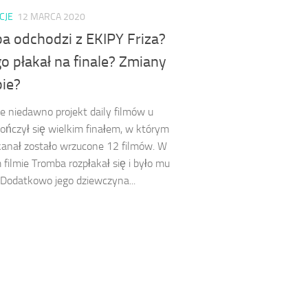
CJE
12 MARCA 2020
a odchodzi z EKIPY Friza?
o płakał na finale? Zmiany
pie?
ie niedawno projekt daily filmów u
kończył się wielkim finałem, w którym
kanał zostało wrzucone 12 filmów. W
 filmie Tromba rozpłakał się i było mu
Dodatkowo jego dziewczyna...