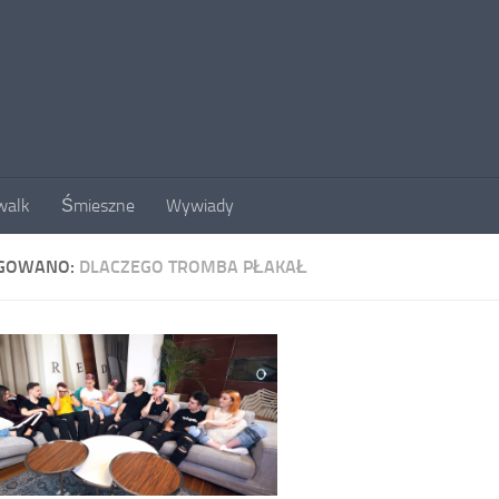
walk
Śmieszne
Wywiady
GOWANO:
DLACZEGO TROMBA PŁAKAŁ