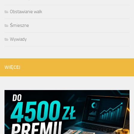
Obstawianie walk
Śmieszne
Wywiady
WIĘCEJ