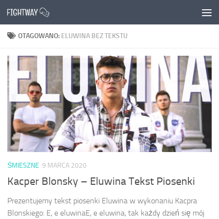
Przejdź do treści
OTAGOWANO:
ELUWINA BEZ TEKSTU
ŚMIESZNE
9 MARCA 2020
Kacper Blonsky – Eluwina Tekst Piosenki
Prezentujemy tekst piosenki Eluwina w wykonaniu Kacpra
Blonskiego: E, e eluwinaE, e eluwina, tak każdy dzień się mój