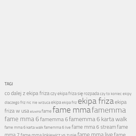
TAGI
co dalej z ekipa friza
czy ekipa friza się rozpada
czy to koniec ekipy
ekipa friza
ekipa
ekipa
dlaczego friz nic nie wrzuca
ekipa friz
fame mma
famemma
friza w usa
fame
eluwina
fame mma 6
famemma 6 karta walk
famemma 6
fame mma 6 stream
fame
fame mma 6 karta walk
famemma 6 live
fame mma live
fame
mma 7
fame mma linkiewicz vs zusje