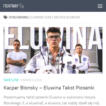
Przejdź do treści
OTAGOWANO:
ELUWINA TEKST KACPER BLONSKY
ŚMIESZNE
9 MARCA 2020
Kacper Blonsky – Eluwina Tekst Piosenki
Prezentujemy tekst piosenki Eluwina w wykonaniu Kacpra
Blonskiego: E, e eluwinaE, e eluwina, tak każdy dzień się mój