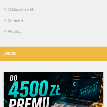
Obstawianie walk
Śmieszne
Wywiady
WIĘCEJ