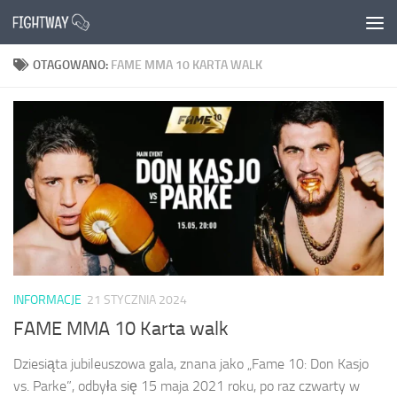
Przejdź do treści
OTAGOWANO:
FAME MMA 10 KARTA WALK
INFORMACJE
21 STYCZNIA 2024
FAME MMA 10 Karta walk
Dziesiąta jubileuszowa gala, znana jako „Fame 10: Don Kasjo
vs. Parke”, odbyła się 15 maja 2021 roku, po raz czwarty w