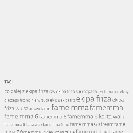
TAGI
co dalej z ekipa friza
czy ekipa friza się rozpada
czy to koniec ekipy
ekipa friza
ekipa
ekipa
dlaczego friz nic nie wrzuca
ekipa friz
fame mma
famemma
friza w usa
fame
eluwina
fame mma 6
famemma 6 karta walk
famemma 6
fame mma 6 stream
fame
fame mma 6 karta walk
famemma 6 live
fame mma live
fame
mma 7
fame mma linkiewicz vs zusje