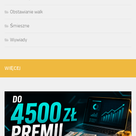
Obstawianie walk
Śmieszne
Wywiady
WIĘCEJ