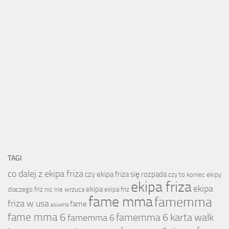
TAGI
co dalej z ekipa friza
czy ekipa friza się rozpada
czy to koniec ekipy
ekipa friza
ekipa
ekipa
dlaczego friz nic nie wrzuca
ekipa friz
fame mma
famemma
friza w usa
fame
eluwina
fame mma 6
famemma 6 karta walk
famemma 6