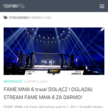
Przejdź do treści
OTAGOWANO:
FAMME 6 LIVE
INFORMACJE
28 MARCA 2020
FAME MMA 6 trwa! DOŁĄCZ I OGLĄDAJ
STREAM FAME MMA 6 ZA DARMO!
FAME MMA już trwa! Aktualnie walczy L-Pro z Kubańczykiem.