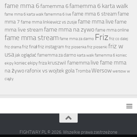
fame mma 6
famemma 6 karta walk
famemma 6
fame mma 6 stream
fame
fame mma 6 karta walk
famemma 6 live
fame mma live
fame
mma 7
fame mma linkiewicz vs zusje
fame mma na zywo
mma live stream
fame mma online
Friz
fame mma stream
fame mma za darmo
friz co dalej
friz w
friz finał
friz instagram
friz drama
friz piosenka
friz piosenki
usa
jak oglądać famemma za darmo
karta walk famemma 6
koniec
live fame mma
kruszwil famemma
koniec ekipy friza
ekipy
Wersow
na żywo
rafonix vs wojtek gola
Tromba
wersow w
ciąży
FIGHTWAY.PL © 2026. Wszelkie prawa zastrzeżone