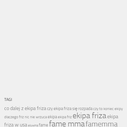
TAGI
co dalej z ekipa friza
czy ekipa friza się rozpada
czy to koniec ekipy
ekipa friza
ekipa
ekipa
dlaczego friz nic nie wrzuca
ekipa friz
fame mma
famemma
friza w usa
fame
eluwina