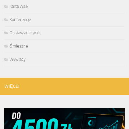
Karta Walk
Konferencje
Obstawianie walk
Śmieszne
Wywiady
WIĘCEJ