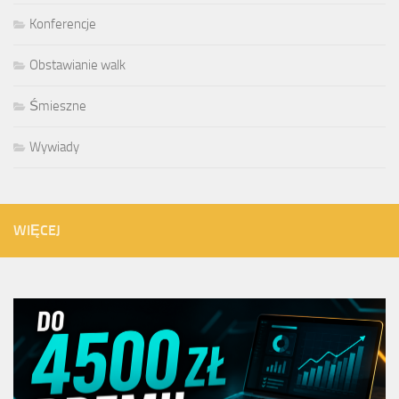
Konferencje
Obstawianie walk
Śmieszne
Wywiady
WIĘCEJ