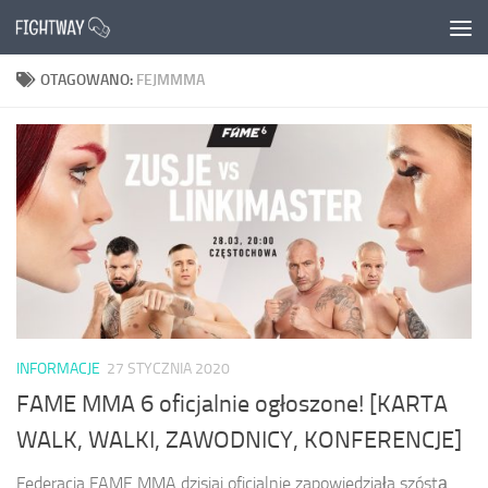
Przejdź do treści
OTAGOWANO:
FEJMMMA
INFORMACJE
27 STYCZNIA 2020
FAME MMA 6 oficjalnie ogłoszone! [KARTA
WALK, WALKI, ZAWODNICY, KONFERENCJE]
Federacja FAME MMA dzisiaj oficjalnie zapowiedziała szóstą