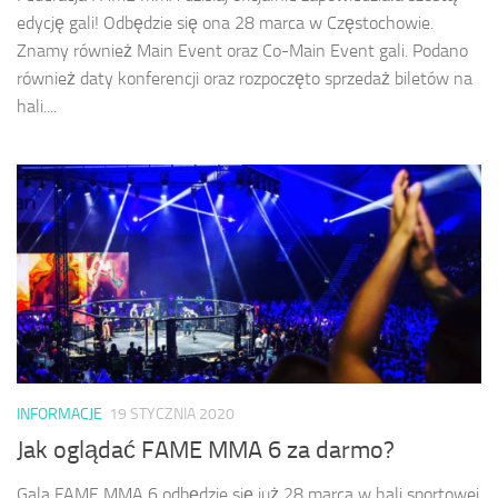
edycję gali! Odbędzie się ona 28 marca w Częstochowie.
Znamy również Main Event oraz Co-Main Event gali. Podano
również daty konferencji oraz rozpoczęto sprzedaż biletów na
hali....
INFORMACJE
19 STYCZNIA 2020
Jak oglądać FAME MMA 6 za darmo?
Gala FAME MMA 6 odbędzie się już 28 marca w hali sportowej