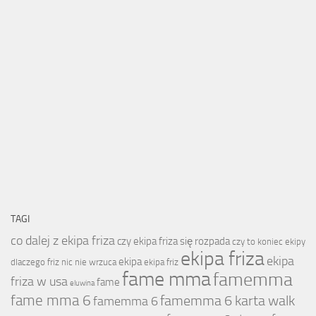
TAGI
co dalej z ekipa friza
czy ekipa friza się rozpada
czy to koniec ekipy
ekipa friza
ekipa
ekipa
dlaczego friz nic nie wrzuca
ekipa friz
fame mma
famemma
friza w usa
fame
eluwina
fame mma 6
famemma 6 karta walk
famemma 6