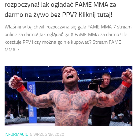
rozpoczyna! Jak oglądać FAME MMA za
darmo na żywo bez PPV? Kliknij tutaj!
Właśnie w tej chwili rozpoczyna się gala FAME MMA 7 stream
online za darmo! Jak oglądać galę FAME MMA za darmo? Ile
kosztuje PPV i czy można go nie kupować? Stream FAME
MMA 7...
INFORMACJE
5 WRZEŚNIA 2020