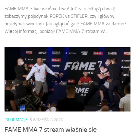
FAME MMA 7 live właśnie trwa! Już za niedługą chwilę
zobaczymy pojedynek POPEK vs STIFLER, czyli główny
pojedynek wieczoru. Jak oglądać galę FAME MMA za darmo?
Więcej informacji poniżej! FAME MMA 7 stream W...
INFORMACJE
5 WRZEŚNIA 2020
FAME MMA 7 stream właśnie się