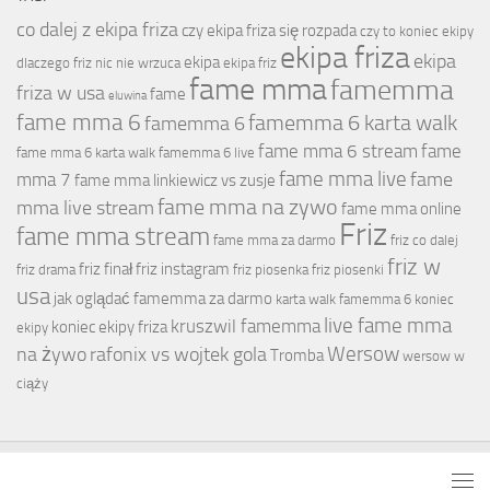
co dalej z ekipa friza
czy ekipa friza się rozpada
czy to koniec ekipy
ekipa friza
ekipa
ekipa
dlaczego friz nic nie wrzuca
ekipa friz
fame mma
famemma
friza w usa
fame
eluwina
fame mma 6
famemma 6 karta walk
famemma 6
fame mma 6 stream
fame
fame mma 6 karta walk
famemma 6 live
fame mma live
fame
mma 7
fame mma linkiewicz vs zusje
fame mma na zywo
mma live stream
fame mma online
Friz
fame mma stream
fame mma za darmo
friz co dalej
friz w
friz finał
friz instagram
friz drama
friz piosenka
friz piosenki
usa
jak oglądać famemma za darmo
karta walk famemma 6
koniec
live fame mma
kruszwil famemma
koniec ekipy friza
ekipy
Wersow
na żywo
rafonix vs wojtek gola
Tromba
wersow w
ciąży