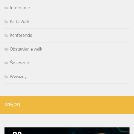
Informacje
Karta Walk
Konferencje
Obstawianie walk
Śmieszne
Wywiady
WIĘCEJ