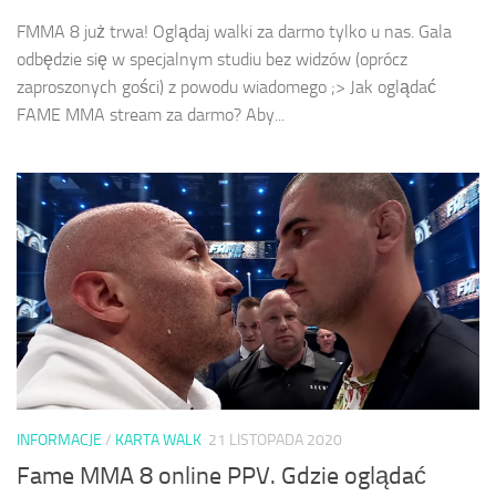
FMMA 8 już trwa! Oglądaj walki za darmo tylko u nas. Gala
odbędzie się w specjalnym studiu bez widzów (oprócz
zaproszonych gości) z powodu wiadomego ;> Jak oglądać
FAME MMA stream za darmo? Aby...
INFORMACJE
/
KARTA WALK
21 LISTOPADA 2020
Fame MMA 8 online PPV. Gdzie oglądać