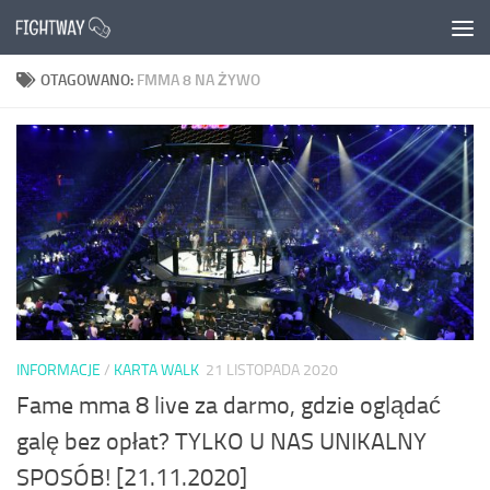
Przejdź do treści
OTAGOWANO:
FMMA 8 NA ŻYWO
INFORMACJE
/
KARTA WALK
21 LISTOPADA 2020
Fame mma 8 live za darmo, gdzie oglądać
galę bez opłat? TYLKO U NAS UNIKALNY
SPOSÓB! [21.11.2020]