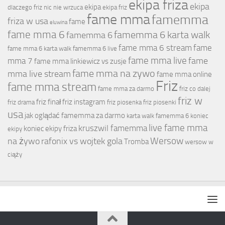
ekipa friza
ekipa
ekipa
dlaczego friz nic nie wrzuca
ekipa friz
fame mma
famemma
friza w usa
fame
eluwina
fame mma 6
famemma 6 karta walk
famemma 6
fame mma 6 stream
fame
fame mma 6 karta walk
famemma 6 live
fame mma live
fame
mma 7
fame mma linkiewicz vs zusje
fame mma na zywo
mma live stream
fame mma online
Friz
fame mma stream
fame mma za darmo
friz co dalej
friz w
friz finał
friz instagram
friz drama
friz piosenka
friz piosenki
usa
jak oglądać famemma za darmo
karta walk famemma 6
koniec
live fame mma
kruszwil famemma
koniec ekipy friza
ekipy
Wersow
na żywo
rafonix vs wojtek gola
Tromba
wersow w
ciąży