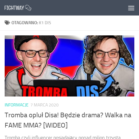
Przejdź do treści
OTAGOWANO:
K1 DIS
INFORMACJE
7 MARCA 2020
Tromba opluł Disa! Będzie drama? Walka na
FAME MMA? [WIDEO]
Tromba czyli influencer posiadający ponad milion trzysta