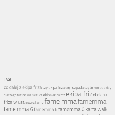
TAGI
co dalej z ekipa friza
czy ekipa friza się rozpada
czy to koniec ekipy
ekipa friza
ekipa
ekipa
dlaczego friz nic nie wrzuca
ekipa friz
fame mma
famemma
friza w usa
fame
eluwina
fame mma 6
famemma 6 karta walk
famemma 6