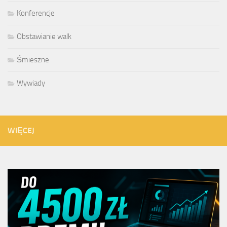
Konferencje
Obstawianie walk
Śmieszne
Wywiady
WIĘCEJ