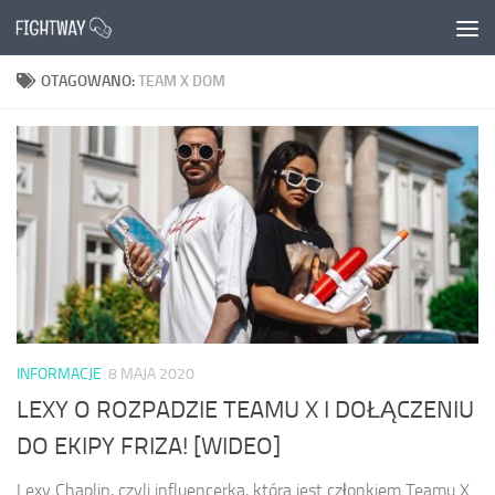
Przejdź do treści
OTAGOWANO:
TEAM X DOM
INFORMACJE
8 MAJA 2020
LEXY O ROZPADZIE TEAMU X I DOŁĄCZENIU
DO EKIPY FRIZA! [WIDEO]
Lexy Chaplin, czyli influencerka, która jest członkiem Teamu X