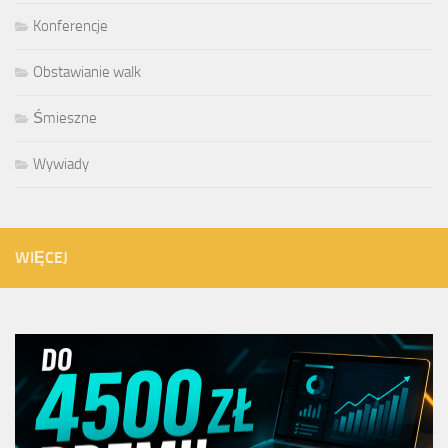
Konferencje
Obstawianie walk
Śmieszne
Wywiady
WIĘCEJ