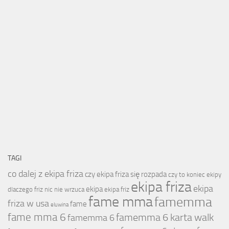
TAGI
co dalej z ekipa friza
czy ekipa friza się rozpada
czy to koniec ekipy
ekipa friza
ekipa
ekipa
dlaczego friz nic nie wrzuca
ekipa friz
fame mma
famemma
friza w usa
fame
eluwina
fame mma 6
famemma 6 karta walk
famemma 6