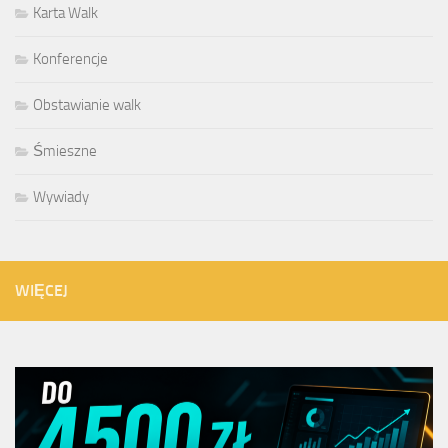
Karta Walk
Konferencje
Obstawianie walk
Śmieszne
Wywiady
WIĘCEJ