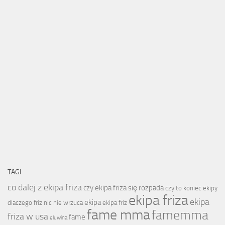
TAGI
co dalej z ekipa friza
czy ekipa friza się rozpada
czy to koniec ekipy
ekipa friza
ekipa
ekipa
dlaczego friz nic nie wrzuca
ekipa friz
fame mma
famemma
friza w usa
fame
eluwina