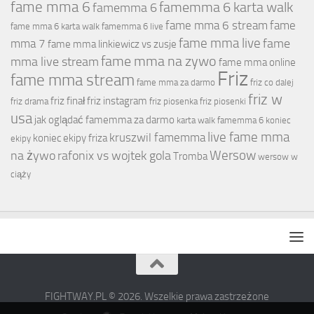
fame mma 6
famemma 6 karta walk
famemma 6
fame mma 6 stream
fame
fame mma 6 karta walk
famemma 6 live
fame mma live
fame
mma 7
fame mma linkiewicz vs zusje
fame mma na zywo
mma live stream
fame mma online
Friz
fame mma stream
fame mma za darmo
friz co dalej
friz w
friz finał
friz instagram
friz drama
friz piosenka
friz piosenki
usa
jak oglądać famemma za darmo
karta walk famemma 6
koniec
live fame mma
kruszwil famemma
koniec ekipy friza
ekipy
Wersow
na żywo
rafonix vs wojtek gola
Tromba
wersow w
ciąży
FIGHTWAY.PL © 2026. Wszelkie prawa zastrzeżone