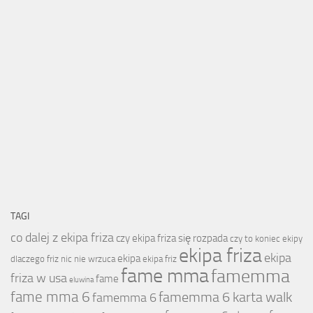
TAGI
co dalej z ekipa friza
czy ekipa friza się rozpada
czy to koniec ekipy
ekipa friza
ekipa
ekipa
dlaczego friz nic nie wrzuca
ekipa friz
fame mma
famemma
friza w usa
fame
eluwina
fame mma 6
famemma 6 karta walk
famemma 6