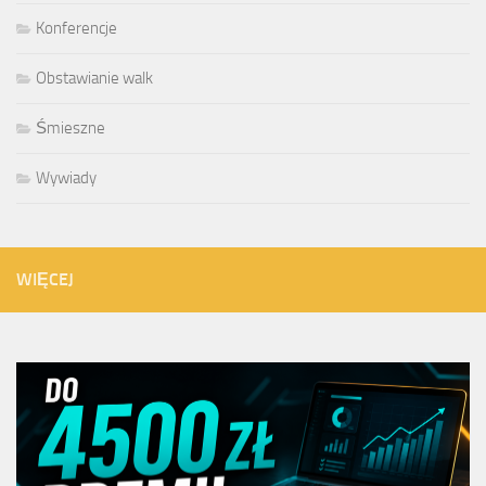
Konferencje
Obstawianie walk
Śmieszne
Wywiady
WIĘCEJ