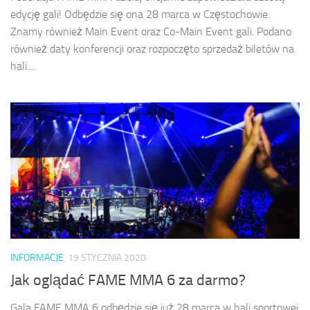
edycję gali! Odbędzie się ona 28 marca w Częstochowie.
Znamy również Main Event oraz Co-Main Event gali. Podano
również daty konferencji oraz rozpoczęto sprzedaż biletów na
hali....
INFORMACJE
19 STYCZNIA 2020
Jak oglądać FAME MMA 6 za darmo?
Gala FAME MMA 6 odbędzie się już 28 marca w hali sportowej