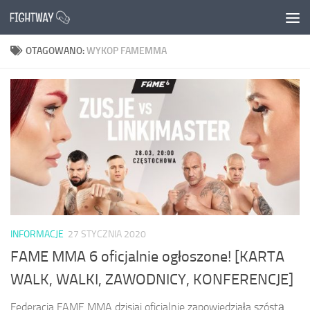
Przejdź do treści
OTAGOWANO:
WYKOP FAMEMMA
INFORMACJE
27 STYCZNIA 2020
FAME MMA 6 oficjalnie ogłoszone! [KARTA
WALK, WALKI, ZAWODNICY, KONFERENCJE]
Federacja FAME MMA dzisiaj oficjalnie zapowiedziała szóstą