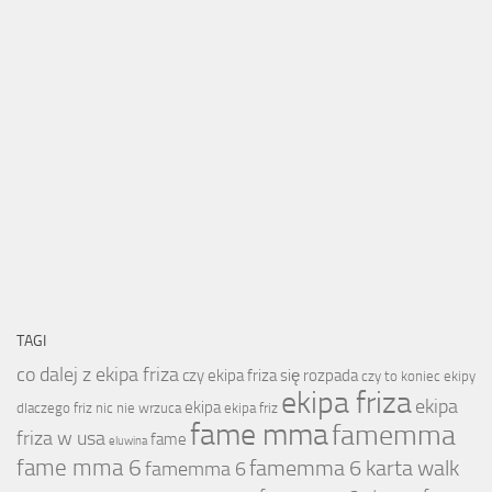
TAGI
co dalej z ekipa friza
czy ekipa friza się rozpada
czy to koniec ekipy
ekipa friza
ekipa
ekipa
dlaczego friz nic nie wrzuca
ekipa friz
fame mma
famemma
friza w usa
fame
eluwina
fame mma 6
famemma 6 karta walk
famemma 6