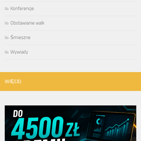
Konferencje
Obstawianie walk
Śmieszne
Wywiady
WIĘCEJ