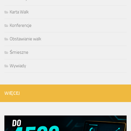
Karta Walk
Konferencje
Obstawianie walk
Śmieszne
Wywiady
WIĘCEJ