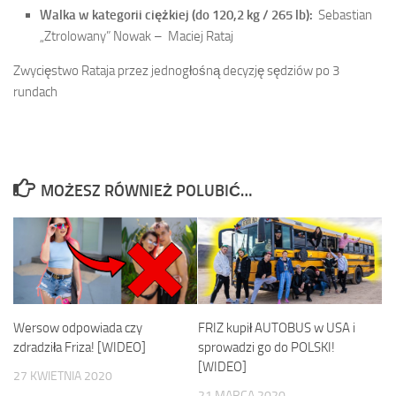
Walka w kategorii ciężkiej (do 120,2 kg / 265 lb):
Sebastian
„Ztrolowany” Nowak –
Maciej Rataj
Zwycięstwo Rataja przez jednogłośną decyzję sędziów po 3
rundach
MOŻESZ RÓWNIEŻ POLUBIĆ…
Wersow odpowiada czy
FRIZ kupił AUTOBUS w USA i
zdradziła Friza! [WIDEO]
sprowadzi go do POLSKI!
[WIDEO]
27 KWIETNIA 2020
21 MARCA 2020