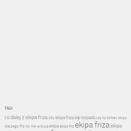
TAGI
co dalej z ekipa friza
czy ekipa friza się rozpada
czy to koniec ekipy
ekipa friza
ekipa
ekipa
dlaczego friz nic nie wrzuca
ekipa friz