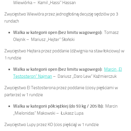
Wiewiórka –
Kamil „Hassi” Hassan
Zwycięstwo Wiewióra przez jednogłośną decyzję sędziów po 3
rundach
Walka w kategorii open (bez limitu wagowego):
Tomasz
Olejnik –
Mariusz „Hejter” Słoński
Zwycięstwo Hejtera przez poddanie (dźwignia na staw łokciowy) w
1 rundzie
Walka w kategorii open (bez limitu wagowego):
Marcin „El
Testosteron” Najman
–
Dariusz „Daro Lew” Kaźmierczuk
Zwycięstwo El Testosterona przez poddanie (ciosy pięściami w
parterze) w 1 rundzie
Walka w kategorii półciężkiej (do 93 kg / 205 lb):
Marcin
„Mielonidas” Makowski –
Łukasz Lupa
Zwycięstwo Lupy przez KO (cios pięścią) w 1 rundzie