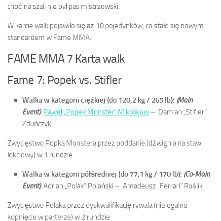
choć na szali nie był pas mistrzowski.
W karcie walk pojawiło się aż 10 pojedynków, co stało się nowym
standardem w Fame MMA.
FAME MMA 7 Karta walk
Fame 7: Popek vs. Stifler
Walka w kategorii ciężkiej (do 120,2 kg / 265 lb):
(Main
Event)
Paweł „Popek Monster” Mikołajuw
–
Damian „Stifler”
Zduńczyk
Zwycięstwo Popka Monstera przez poddanie (dźwignia na staw
łokciowy) w 1 rundzie
Walka w kategorii półśredniej (do 77,1 kg / 170 lb):
(Co-Main
Event)
Adrian „Polak” Polański –
Amadeusz „Ferrari” Roślik
Zwycięstwo Polaka przez dyskwalifikację rywala (nielegalne
kopnięcie w parterze) w 2 rundzie