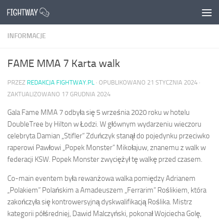
Przejdź do treści
INFORMACJE
FAME MMA 7 Karta walk
PRZEZ
REDAKCJA FIGHTWAY.PL
· OPUBLIKOWANO
21 STYCZNIA 2024
·
ZAKTUALIZOWANO
17 GRUDNIA 2024
Gala Fame MMA 7 odbyła się 5 września 2020 roku w hotelu
DoubleTree by Hilton w Łodzi. W głównym wydarzeniu wieczoru
celebryta Damian „Stifler” Zduńczyk stanął do pojedynku przeciwko
raperowi Pawłowi „Popek Monster” Mikołajuw, znanemu z walk w
federacji KSW. Popek Monster zwyciężył tę walkę przed czasem.
Co-main eventem była rewanżowa walka pomiędzy Adrianem
„Polakiem” Polańskim a Amadeuszem „Ferrarim” Roślikiem, która
zakończyła się kontrowersyjną dyskwalifikacją Roślika. Mistrz
kategorii półśredniej, Dawid Malczyński, pokonał Wojciecha Golę,