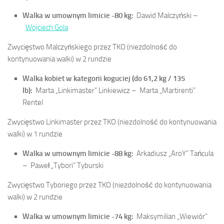
Walka w umownym limicie -80 kg:
Dawid Malczyński –
Wojciech Gola
Zwycięstwo Malczyńskiego przez TKO (niezdolność do
kontynuowania walki) w 2 rundzie
Walka kobiet w kategorii koguciej (do 61,2 kg / 135
lb):
Marta „Linkimaster” Linkiewicz –
Marta „Martirenti”
Rentel
Zwycięstwo Linkimaster przez TKO (niezdolność do kontynuowania
walki) w 1 rundzie
Walka w umownym limicie -88 kg:
Arkadiusz „AroY” Tańcula
–
Paweł „Tybori” Tyburski
Zwycięstwo Tyboriego przez TKO (niezdolność do kontynuowania
walki) w 2 rundzie
Walka w umownym limicie -74 kg:
Maksymilian „Wiewiór”