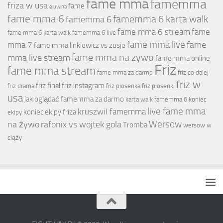
fame mma
famemma
friza w usa
fame
eluwina
fame mma 6
famemma 6 karta walk
famemma 6
fame mma 6 stream
fame
fame mma 6 karta walk
famemma 6 live
fame mma live
fame
mma 7
fame mma linkiewicz vs zusje
fame mma na zywo
mma live stream
fame mma online
Friz
fame mma stream
fame mma za darmo
friz co dalej
friz w
friz finał
friz instagram
friz drama
friz piosenka
friz piosenki
usa
jak oglądać famemma za darmo
karta walk famemma 6
koniec
live fame mma
kruszwil famemma
koniec ekipy friza
ekipy
Wersow
na żywo
rafonix vs wojtek gola
Tromba
wersow w
ciąży