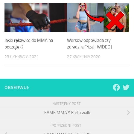
Jakie rękawice do MMA na
Wersow odpowiada czy
początek?
zdradziła Friza! [WIDEO]
23 CZERWCA 2021
27 KWIETNIA 2020
OBSERWUJ:
NASTĘPNY POST
FAME MMA 9 Karta walk
POPRZEDNI POST