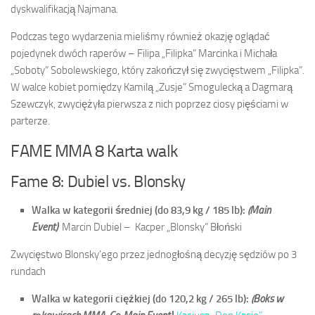
dyskwalifikacją Najmana.
Podczas tego wydarzenia mieliśmy również okazję oglądać
pojedynek dwóch raperów – Filipa „Filipka” Marcinka i Michała
„Soboty” Sobolewskiego, który zakończył się zwycięstwem „Filipka”.
W walce kobiet pomiędzy Kamilą „Zusje” Smogulecką a Dagmarą
Szewczyk, zwyciężyła pierwsza z nich poprzez ciosy pięściami w
parterze.
FAME MMA 8 Karta walk
Fame 8: Dubiel vs. Blonsky
Walka w kategorii średniej (do 83,9 kg / 185 lb):
(Main
Event)
Marcin Dubiel –
Kacper „Blonsky” Błoński
Zwycięstwo Blonsky’ego przez jednogłośną decyzję sędziów po 3
rundach
Walka w kategorii ciężkiej (do 120,2 kg / 265 lb):
(Boks w