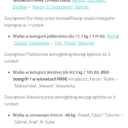
rękawicach MMA, Co-Main Event)
Kasjusz „Don Kasjo”
Życiński
–
Marcin „El Testosteron” Najman
Zwycięstwo Don Kasjo przez dyskwalifikację rywala (nielegalne
kopnięcie) w 1 rundzie
Walka w kategorii półśredniej (do 77,1 kg / 170 lb):
Michał
„Sobota” Sobolewski
–
Filip „Filipek” Marcinek
Zwycięstwo Filipka przez jednogłośną decyzję sędziów po 3
rundach
Walka w kategorii średniej (do 83,9 kg / 185 lb):
(Kick-
boxing/K-1 w rękawicach MMA)
Amadeusz „Ferrari” Roślik –
Maksymilian „Wiewiór” Wiewiórka
Zwycięstwo Wiewióra przez jednogłośną decyzję sędziów po 3
rundach
Walka w umownym limicie -88 kg:
Paweł „Tybori” Tyburski –
Gabriel „Arab” Al-Sulwi