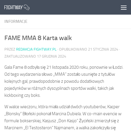
Przejdź do treści
INFORMACJE
FAME MMA 8 Karta walk
PRZEZ
REDAKCJA FIGHTWAY.PL
· OPUBLIKOWANO
21 STYCZNIA 2024
·
ZAKTUALIZOWANO
17 GRUDNIA 2024
Gala Fame 8 odbyła się 21 listopada 2020 roku, ponownie w Łodzi.
Od tego wydarzenia słowo „MMA” zostało usunięte z tytułów
kolejnych gal, prawdopodobnie z powodu dodatkowych
pojedynków w różnych dyscyplinach sportów walki, takich jak
kickboxing czy boks.
W walce wieczoru, która miała udział dwóch youtuberów, Kacper
„Blonsky” Błoński pokonał Marcina Dubiela. W co-main evencie w
formule bokserskiej, Kasjusz „Don Kasjo” Życiński zmierzył się z
Marcinem „El Testosteron” Najmanem, a walka zakończyła się