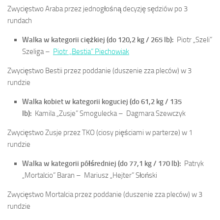
Zwycięstwo Araba przez jednogłośną decyzję sędziów po 3
rundach
Walka w kategorii ciężkiej (do 120,2 kg / 265 lb):
Piotr „Szeli”
Szeliga –
Piotr „Bestia” Piechowiak
Zwycięstwo Bestii przez poddanie (duszenie zza pleców) w 3
rundzie
Walka kobiet w kategorii koguciej (do 61,2 kg / 135
lb):
Kamila „Zusje” Smogulecka –
Dagmara Szewczyk
Zwycięstwo Zusje przez TKO (ciosy pięściami w parterze) w 1
rundzie
Walka w kategorii półśredniej (do 77,1 kg / 170 lb):
Patryk
„Mortalcio” Baran –
Mariusz „Hejter” Słoński
Zwycięstwo Mortalcia przez poddanie (duszenie zza pleców) w 3
rundzie