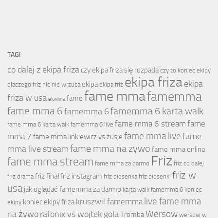
TAGI
co dalej z ekipa friza
czy ekipa friza się rozpada
czy to koniec ekipy
ekipa friza
ekipa
ekipa
dlaczego friz nic nie wrzuca
ekipa friz
fame mma
famemma
friza w usa
fame
eluwina
fame mma 6
famemma 6 karta walk
famemma 6
fame mma 6 stream
fame
fame mma 6 karta walk
famemma 6 live
fame mma live
fame
mma 7
fame mma linkiewicz vs zusje
fame mma na zywo
mma live stream
fame mma online
Friz
fame mma stream
fame mma za darmo
friz co dalej
friz w
friz finał
friz instagram
friz drama
friz piosenka
friz piosenki
usa
jak oglądać famemma za darmo
karta walk famemma 6
koniec
live fame mma
kruszwil famemma
koniec ekipy friza
ekipy
Wersow
na żywo
rafonix vs wojtek gola
Tromba
wersow w