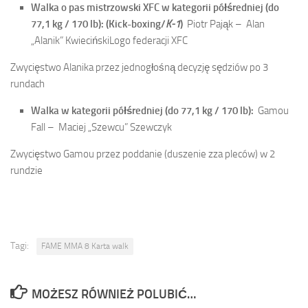
Walka o pas mistrzowski XFC w kategorii półśredniej (do
77,1 kg / 170 lb):
(Kick-boxing/
K-1
)
Piotr Pająk –
Alan
„Alanik” Kwieciński
Logo federacji XFC
Zwycięstwo Alanika przez jednogłośną decyzję sędziów po 3
rundach
Walka w kategorii półśredniej (do 77,1 kg / 170 lb):
Gamou
Fall –
Maciej „Szewcu” Szewczyk
Zwycięstwo Gamou przez poddanie (duszenie zza pleców) w 2
rundzie
Tagi:
FAME MMA 8 Karta walk
MOŻESZ RÓWNIEŻ POLUBIĆ…