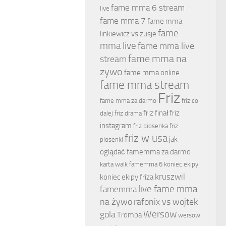
fame mma 6 stream
live
fame mma 7
fame mma
fame
linkiewicz vs zusje
mma live
fame mma live
fame mma na
stream
zywo
fame mma online
fame mma stream
Friz
fame mma za darmo
friz co
friz finał
friz
dalej
friz drama
instagram
friz piosenka
friz
friz w usa
jak
piosenki
oglądać famemma za darmo
karta walk famemma 6
koniec ekipy
kruszwil
koniec ekipy friza
live fame mma
famemma
na żywo
rafonix vs wojtek
Wersow
gola
Tromba
wersow