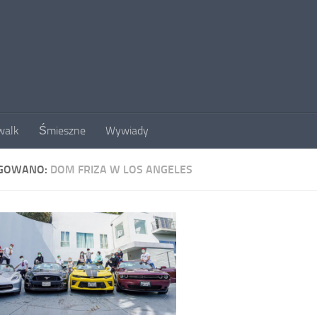
walk
Śmieszne
Wywiady
GOWANO:
DOM FRIZA W LOS ANGELES