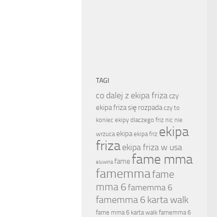
TAGI
co dalej z ekipa friza
czy
ekipa friza się rozpada
czy to
koniec ekipy
dlaczego friz nic nie
ekipa
ekipa
wrzuca
ekipa friz
friza
ekipa friza w usa
fame mma
fame
eluwina
famemma
fame
mma 6
famemma 6
famemma 6 karta walk
fame mma 6 karta walk
famemma 6