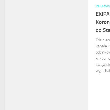
INFORMA
EKIPA
Koron
do St
Friz nie
kanale i
odcinków
kilkudni
swoją ek
wyjechał.