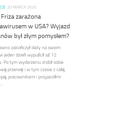
CJE
20 MARCA 2020
 Friza zarażona
awirusem w USA? Wyjazd
anów był złym pomysłem?
dawno zakończył daily na swoim
 w jeden dzień wypuścił aż 12
. Po tym wydarzeniu zrobił sobie
ową przerwę i w tym czasie z całą
ipą, pracownikami i przyjaciółmi
..