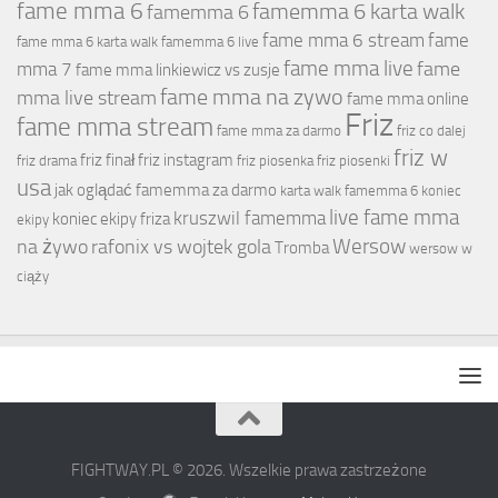
fame mma 6
famemma 6 karta walk
famemma 6
fame mma 6 stream
fame
fame mma 6 karta walk
famemma 6 live
fame mma live
fame
mma 7
fame mma linkiewicz vs zusje
fame mma na zywo
mma live stream
fame mma online
Friz
fame mma stream
fame mma za darmo
friz co dalej
friz w
friz finał
friz instagram
friz drama
friz piosenka
friz piosenki
usa
jak oglądać famemma za darmo
karta walk famemma 6
koniec
live fame mma
kruszwil famemma
koniec ekipy friza
ekipy
Wersow
na żywo
rafonix vs wojtek gola
Tromba
wersow w
ciąży
FIGHTWAY.PL © 2026. Wszelkie prawa zastrzeżone