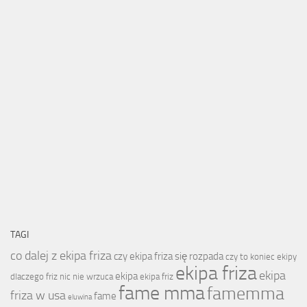
TAGI
co dalej z ekipa friza
czy ekipa friza się rozpada
czy to koniec ekipy
ekipa friza
ekipa
ekipa
dlaczego friz nic nie wrzuca
ekipa friz
fame mma
famemma
friza w usa
fame
eluwina