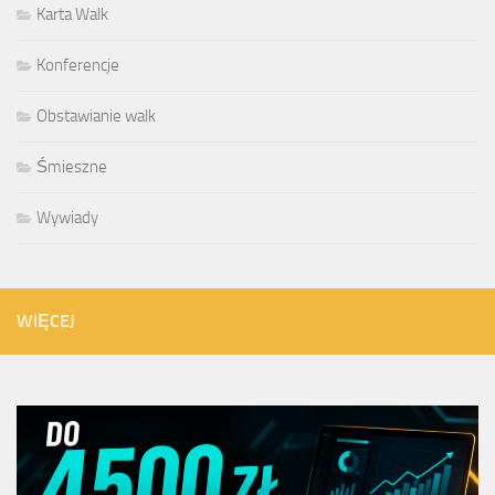
Karta Walk
Konferencje
Obstawianie walk
Śmieszne
Wywiady
WIĘCEJ