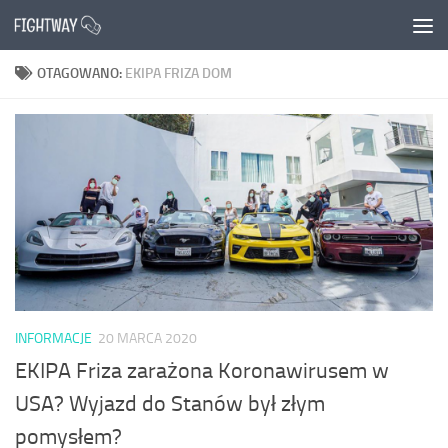
Przejdź do treści
OTAGOWANO:
EKIPA FRIZA DOM
INFORMACJE
20 MARCA 2020
EKIPA Friza zarażona Koronawirusem w
USA? Wyjazd do Stanów był złym
pomysłem?