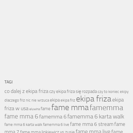
TAGI
co dalej z ekipa friza
czy ekipa friza się rozpada
czy to koniec ekipy
ekipa friza
ekipa
ekipa
dlaczego friz nic nie wrzuca
ekipa friz
fame mma
famemma
friza w usa
fame
eluwina
fame mma 6
famemma 6 karta walk
famemma 6
fame mma 6 stream
fame
fame mma 6 karta walk
famemma 6 live
fame mma live
fame
mma 7
fame mma linkiewicz vs zusje