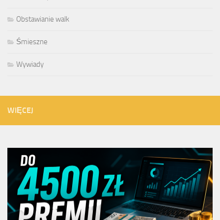
Obstawianie walk
Śmieszne
Wywiady
WIĘCEJ