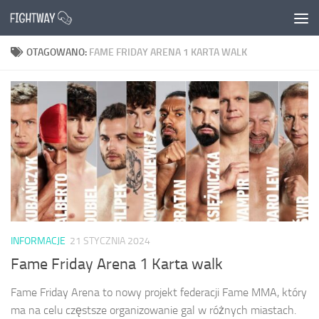
Przejdź do treści
OTAGOWANO:
FAME FRIDAY ARENA 1 KARTA WALK
INFORMACJE
21 STYCZNIA 2024
Fame Friday Arena 1 Karta walk
Fame Friday Arena to nowy projekt federacji Fame MMA, który
ma na celu częstsze organizowanie gal w różnych miastach.