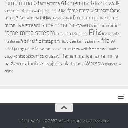
fame mma 6
famemma 6 karta walk
famemma 6
fame mma 6 stream
fame
fame mma 6 karta walk
famemma 6 live
fame mma live
fame
mma 7
fame mma linkiewicz vs zusje
fame mma na zywo
mma live stream
fame mma online
Friz
fame mma stream
fame mma za darmo
friz co dalej
friz w
friz finał
friz instagram
friz drama
friz piosenka
friz piosenki
usa
jak oglądać famemma za darmo
karta walk famemma 6
koniec
live fame mma
kruszwil famemma
koniec ekipy friza
ekipy
Wersow
na żywo
rafonix vs wojtek gola
Tromba
wersow w
ciąży
FIGHTWAY.PL © 2026. Wszelkie prawa zastrzeżone