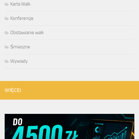
Karta Walk
Konferencje
Obstawianie walk
Śmieszne
Wywiady
WIĘCEJ