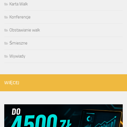
Karta Walk
Konferencje
Obstawianie walk
Śmieszne
Wywiady
WIĘCEJ