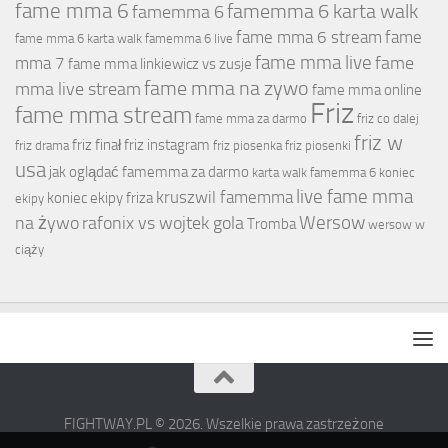
fame mma 6
famemma 6 karta walk
famemma 6
fame mma 6 stream
fame
fame mma 6 karta walk
famemma 6 live
fame mma live
fame
mma 7
fame mma linkiewicz vs zusje
fame mma na zywo
mma live stream
fame mma online
Friz
fame mma stream
fame mma za darmo
friz co dalej
friz w
friz finał
friz instagram
friz drama
friz piosenka
friz piosenki
usa
jak oglądać famemma za darmo
karta walk famemma 6
koniec
live fame mma
kruszwil famemma
koniec ekipy friza
ekipy
Wersow
na żywo
rafonix vs wojtek gola
Tromba
wersow w
ciąży
FIGHTWAY.PL © 2026. Wszelkie prawa zastrzeżone