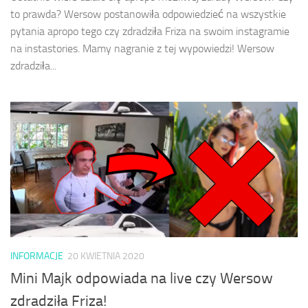
to prawda? Wersow postanowiła odpowiedzieć na wszystkie
pytania apropo tego czy zdradziła Friza na swoim instagramie
na instastories. Mamy nagranie z tej wypowiedzi! Wersow
zdradziła...
INFORMACJE
20 KWIETNIA 2020
Mini Majk odpowiada na live czy Wersow
zdradziła Friza!