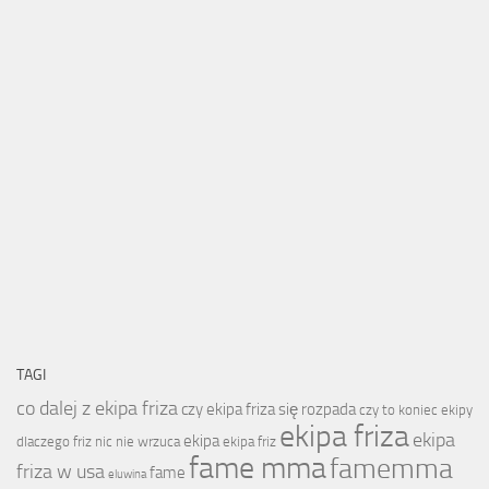
TAGI
co dalej z ekipa friza
czy ekipa friza się rozpada
czy to koniec ekipy
ekipa friza
ekipa
ekipa
dlaczego friz nic nie wrzuca
ekipa friz
fame mma
famemma
friza w usa
fame
eluwina