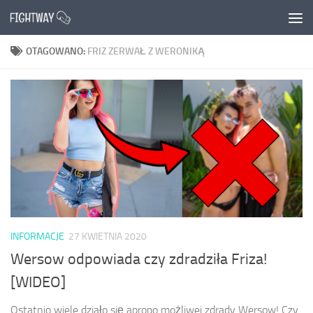
Przejdź do treści
OTAGOWANO:
FRIZ ZERWAŁ Z WERONIKĄ
INFORMACJE
27 KWIETNIA 2020
Wersow odpowiada czy zdradziła Friza!
[WIDEO]
Ostatnio wiele działo się apropo możliwej zdrady Wersow! Czy