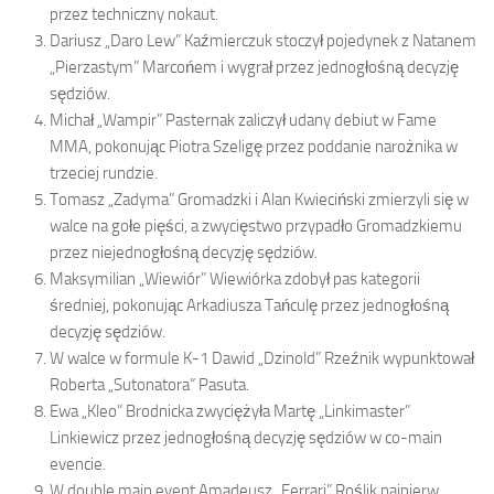
przez techniczny nokaut.
Dariusz „Daro Lew” Kaźmierczuk stoczył pojedynek z Natanem
„Pierzastym” Marcońem i wygrał przez jednogłośną decyzję
sędziów.
Michał „Wampir” Pasternak zaliczył udany debiut w Fame
MMA, pokonując Piotra Szeligę przez poddanie narożnika w
trzeciej rundzie.
Tomasz „Zadyma” Gromadzki i Alan Kwieciński zmierzyli się w
walce na gołe pięści, a zwycięstwo przypadło Gromadzkiemu
przez niejednogłośną decyzję sędziów.
Maksymilian „Wiewiór” Wiewiórka zdobył pas kategorii
średniej, pokonując Arkadiusza Tańculę przez jednogłośną
decyzję sędziów.
W walce w formule K-1 Dawid „Dzinold” Rzeźnik wypunktował
Roberta „Sutonatora” Pasuta.
Ewa „Kleo” Brodnicka zwyciężyła Martę „Linkimaster”
Linkiewicz przez jednogłośną decyzję sędziów w co-main
evencie.
W double main event Amadeusz „Ferrari” Roślik najpierw