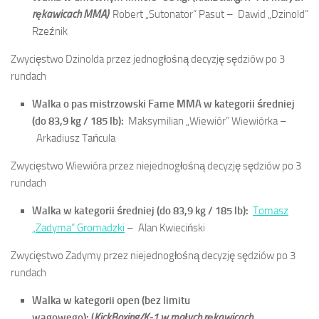
rękawicach MMA)
Robert „Sutonator” Pasut –
Dawid „Dzinold”
Rzeźnik
Zwycięstwo Dzinolda przez jednogłośną decyzję sędziów po 3
rundach
Walka o pas mistrzowski Fame MMA w kategorii średniej
(do 83,9 kg / 185 lb):
Maksymilian „Wiewiór” Wiewiórka –
Arkadiusz Tańcula
Zwycięstwo Wiewióra przez niejednogłośną decyzję sędziów po 3
rundach
Walka w kategorii średniej (do 83,9 kg / 185 lb):
Tomasz
„Zadyma” Gromadzki
–
Alan Kwieciński
Zwycięstwo Zadymy przez niejednogłośną decyzję sędziów po 3
rundach
Walka w kategorii open (bez limitu
wagowego):
(
KickBoxing/K-1 w małych rękawicach