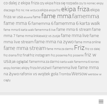
co dalej z ekipa friza
czy ekipa friza się rozpada
czy to koniec ekipy
ekipa friza
ekipa
ekipa
dlaczego friz nic nie wrzuca
ekipa friz
fame mma
famemma
friza w usa
fame
eluwina
fame mma 6
famemma 6 karta walk
famemma 6
fame mma 6 stream
fame
fame mma 6 karta walk
famemma 6 live
fame mma live
fame
mma 7
fame mma linkiewicz vs zusje
fame mma na zywo
mma live stream
fame mma online
Friz
fame mma stream
fame mma za darmo
friz co dalej
friz w
friz finał
friz instagram
friz drama
friz piosenka
friz piosenki
usa
jak oglądać famemma za darmo
karta walk famemma 6
koniec
live fame mma
kruszwil famemma
koniec ekipy friza
ekipy
Wersow
na żywo
rafonix vs wojtek gola
Tromba
wersow w
ciąży