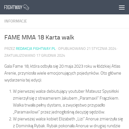
Przejdź do treści
INFORMACJE
FAME MMA 18 Karta walk
PRZEZ
REDAKCJA FIGHTWAY.PL
· OPUBLIKOWANO
21 STYCZNIA 2024
·
ZAKTUALIZOWANO
17 GRUDNIA 2024
Gala Fame 18, która odbyła się 20 maja 2023 roku w łódzkiej Atlas
Arenie, przyniosła wiele emocjonujących pojedynków. Oto główne
wydarzenia tej edycji:
W pierwszej walce debiutujący youtuber Mateusz Spysiński
zmierzył się z streamerem Jakubem „Paramaxil” Frączkiem.
Walka trwała pełny dystans, a zwycięstwo przypadło
„Paramaxilowi” przez jednogłośną decyzję sędziów.
W pierwszej walce kobiet Elizabeth „Lizi” Anorue zmierzyła się
z Dominiką Rybak. Rybak pokonała Anorue w drugiej rundzie