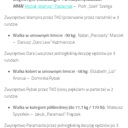
MMA)
Michał „Wampir” Pasternak
–
Piotr „Szeli” Szeliga
Zwycięstwo Wampira przez TKO (przerwanie przez narożnik) w 3
rundzie
Walka w umownym limicie -90 kg:
Natan „Pierzasty” Marcoń
–
Dariusz „Daro Lew” Kaźmierczuk
Zwycięstwo Dara Lwa przez jednogłośną decyzję sędziów po 3
rundach
Walka kobiet w umownym limicie -58 kg:
Elizabeth „Lizi”
Anorue –
Dominika Rybak
Zwycięstwo Rybak przez TKO (ciosy pięściami w parterze) w 2
rundzie
Walka w kategorii półśredniej (do 77,1 kg / 170 lb):
Mateusz
Spysiński –
Jakub „Paramaxil” Frączek
Zwycięstwo Paramaxila przez jednogłośną decyzję sędziów po 3