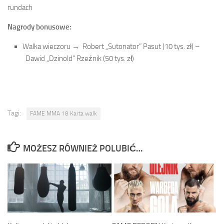
rundach
Nagrody bonusowe:
Walka wieczoru →
Robert „Sutonator” Pasut (10 tys. zł) –
Dawid „Dzinold” Rzeźnik (50 tys. zł)
Tagi:
FAME MMA 18 Karta walk
MOŻESZ RÓWNIEŻ POLUBIĆ…