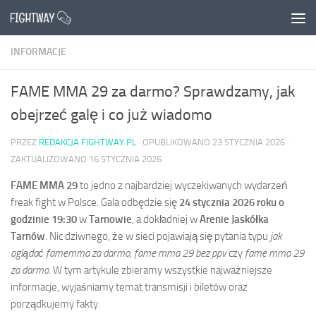
Przejdź do treści
INFORMACJE
FAME MMA 29 za darmo? Sprawdzamy, jak
obejrzeć galę i co już wiadomo
PRZEZ
REDAKCJA FIGHTWAY.PL
· OPUBLIKOWANO
23 STYCZNIA 2026
·
ZAKTUALIZOWANO
16 STYCZNIA 2026
FAME MMA 29
to jedno z najbardziej wyczekiwanych wydarzeń
freak fight w Polsce. Gala odbędzie się
24 stycznia 2026 roku o
godzinie 19:30
w
Tarnowie
, a dokładniej w
Arenie Jaskółka
Tarnów
. Nic dziwnego, że w sieci pojawiają się pytania typu
jak
oglądać famemma za darmo
,
fame mma 29 bez ppv
czy
fame mma 29
za darmo
. W tym artykule zbieramy wszystkie najważniejsze
informacje, wyjaśniamy temat transmisji i biletów oraz
porządkujemy fakty.