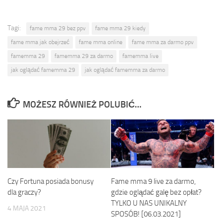
Tagi:
fame mma 29 bez ppv
fame mma 29 kiedy
fame mma jak obejrzeć
fame mma online
fame mma za darmo ppv
famemma 29
famemma 29 za darmo
famemma live
jak oglądać famemma 29
jak oglądać famemma za darmo
MOŻESZ RÓWNIEŻ POLUBIĆ…
Czy Fortuna posiada bonusy
Fame mma 9 live za darmo,
dla graczy?
gdzie oglądać galę bez opłat?
TYLKO U NAS UNIKALNY
4 MAJA 2021
SPOSÓB! [06.03.2021]