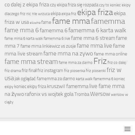
co dalej z ekipa friza
czy ekipa friza się rozpada
czy to koniec ekipy
ekipa friza
ekipa
ekipa
dlaczego friz nic nie wrzuca
ekipa friz
fame mma
famemma
friza w usa
fame
eluwina
fame mma 6
famemma 6 karta walk
famemma 6
fame mma 6 stream
fame
fame mma 6 karta walk
famemma 6 live
fame mma live
fame
mma 7
fame mma linkiewicz vs zusje
fame mma na zywo
mma live stream
fame mma online
Friz
fame mma stream
fame mma za darmo
friz co dalej
friz w
friz finał
friz instagram
friz drama
friz piosenka
friz piosenki
usa
jak oglądać famemma za darmo
karta walk famemma 6
koniec
live fame mma
kruszwil famemma
koniec ekipy friza
ekipy
Wersow
na żywo
rafonix vs wojtek gola
Tromba
wersow w
ciąży