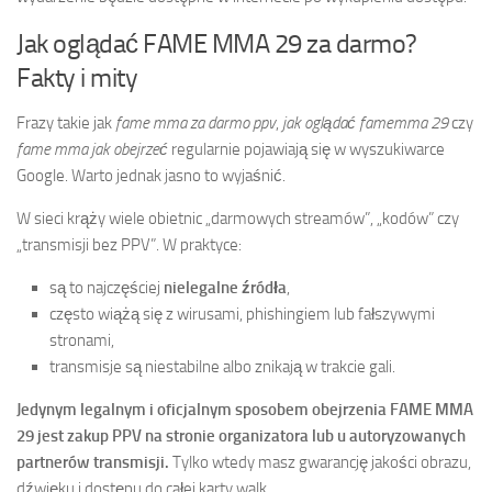
Jak oglądać FAME MMA 29 za darmo?
Fakty i mity
Frazy takie jak
fame mma za darmo ppv
,
jak oglądać famemma 29
czy
fame mma jak obejrzeć
regularnie pojawiają się w wyszukiwarce
Google. Warto jednak jasno to wyjaśnić.
W sieci krąży wiele obietnic „darmowych streamów”, „kodów” czy
„transmisji bez PPV”. W praktyce:
są to najczęściej
nielegalne źródła
,
często wiążą się z wirusami, phishingiem lub fałszywymi
stronami,
transmisje są niestabilne albo znikają w trakcie gali.
Jedynym legalnym i oficjalnym sposobem obejrzenia FAME MMA
29 jest zakup PPV na stronie organizatora lub u autoryzowanych
partnerów transmisji.
Tylko wtedy masz gwarancję jakości obrazu,
dźwięku i dostępu do całej karty walk.