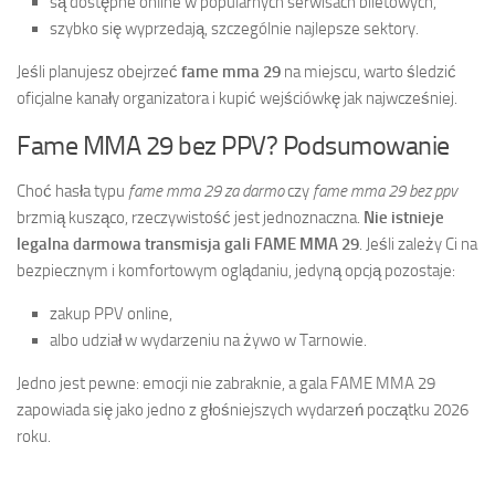
są dostępne online w popularnych serwisach biletowych,
szybko się wyprzedają, szczególnie najlepsze sektory.
Jeśli planujesz obejrzeć
fame mma 29
na miejscu, warto śledzić
oficjalne kanały organizatora i kupić wejściówkę jak najwcześniej.
Fame MMA 29 bez PPV? Podsumowanie
Choć hasła typu
fame mma 29 za darmo
czy
fame mma 29 bez ppv
brzmią kusząco, rzeczywistość jest jednoznaczna.
Nie istnieje
legalna darmowa transmisja gali FAME MMA 29
. Jeśli zależy Ci na
bezpiecznym i komfortowym oglądaniu, jedyną opcją pozostaje:
zakup PPV online,
albo udział w wydarzeniu na żywo w Tarnowie.
Jedno jest pewne: emocji nie zabraknie, a gala FAME MMA 29
zapowiada się jako jedno z głośniejszych wydarzeń początku 2026
roku.