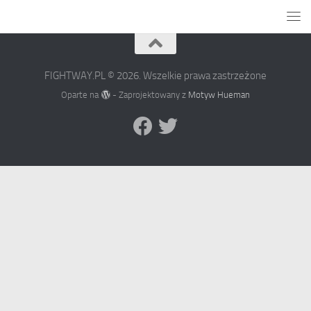
FIGHTWAY.PL © 2026. Wszelkie prawa zastrzeżone
Oparte na
- Zaprojektowany z
Motyw Hueman