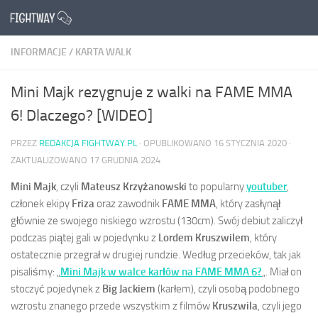
Przejdź do treści
INFORMACJE
/
KARTA WALK
Mini Majk rezygnuje z walki na FAME MMA
6! Dlaczego? [WIDEO]
PRZEZ
REDAKCJA FIGHTWAY.PL
· OPUBLIKOWANO
16 STYCZNIA 2020
·
ZAKTUALIZOWANO
17 GRUDNIA 2024
Mini Majk
, czyli
Mateusz Krzyżanowski
to popularny
youtuber
,
członek ekipy
Friza
oraz zawodnik
FAME MMA
, który zasłynął
głównie ze swojego niskiego wzrostu (130cm). Swój debiut zaliczył
podczas piątej gali w pojedynku z
Lordem Kruszwilem
, który
ostatecznie przegrał w drugiej rundzie. Według przecieków, tak jak
pisaliśmy: „
Mini Majk w walce karłów na FAME MMA 6?
„. Miał on
stoczyć pojedynek z
Big Jackiem
(karłem), czyli osobą podobnego
wzrostu znanego przede wszystkim z filmów
Kruszwila
, czyli jego