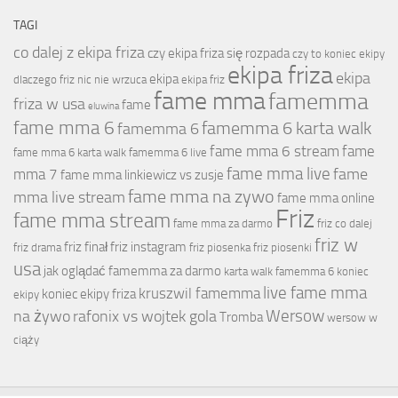
TAGI
co dalej z ekipa friza
czy ekipa friza się rozpada
czy to koniec ekipy
ekipa friza
ekipa
ekipa
dlaczego friz nic nie wrzuca
ekipa friz
fame mma
famemma
friza w usa
fame
eluwina
fame mma 6
famemma 6 karta walk
famemma 6
fame mma 6 stream
fame
fame mma 6 karta walk
famemma 6 live
fame mma live
fame
mma 7
fame mma linkiewicz vs zusje
fame mma na zywo
mma live stream
fame mma online
Friz
fame mma stream
fame mma za darmo
friz co dalej
friz w
friz finał
friz instagram
friz drama
friz piosenka
friz piosenki
usa
jak oglądać famemma za darmo
karta walk famemma 6
koniec
live fame mma
kruszwil famemma
koniec ekipy friza
ekipy
Wersow
na żywo
rafonix vs wojtek gola
Tromba
wersow w
ciąży