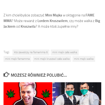
Z kim chcielibyście zobaczyć
Mini Majka
w oktagonie na
FAME
MMA
? Może rewanż z
Lordem Kruszwilem
, czy może walka z
Big
Jackiem
od
Kruszwila
? A może ktoś zupełnie inny?
Tagi:
kto zawalczy na famemma 6
mini majk cała walka
mini majk famemma
mini majk kruszwil cała walka
mini majk walka
MOŻESZ RÓWNIEŻ POLUBIĆ…