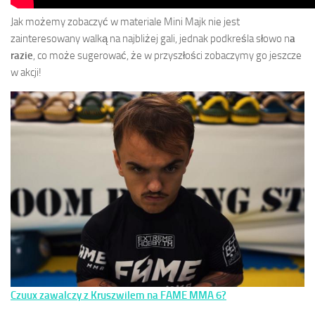
Jak możemy zobaczyć w materiale Mini Majk nie jest
zainteresowany walką na najbliżej gali, jednak podkreśla słowo n
a
razie
, co może sugerować, że w przyszłości zobaczymy go jeszcze
w akcji!
Czuux zawalczy z Kruszwilem na FAME MMA 6?