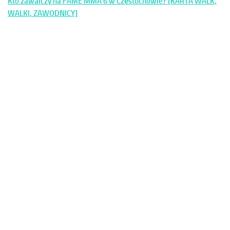
Kto zawalczy na FAME MMA 6 w Częstochowie? [KARTA WALK,
WALKI, ZAWODNICY]