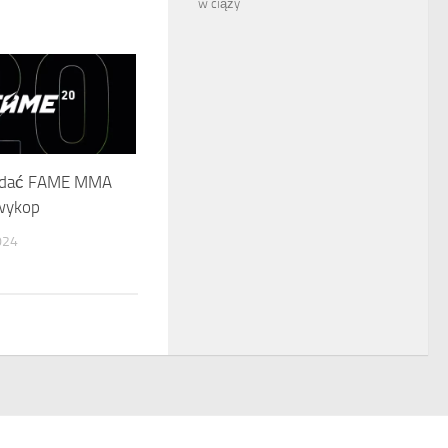
w ciąży
lądać FAME MMA
wykop
024