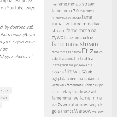
stępna jest przez
fame mma 6 stream
live
e na YouTube, więc
fame mma 7
fame mma
fame
linkiewicz vs zusje
mma live
fame mma live
ci, by dostosować
fame mma na
stream
obom realizującym
zywo
fame mma online
kujące, czyszczenie
fame mma stream
ł nam
Friz
fame mma za darmo
friz co
żdego z obecnych”
friz finał
friz
dalej
friz drama
instagram
friz piosenka
friz
friz w usa
jak
piosenki
oglądać famemma za darmo
karta walk famemma 6
koniec ekipy
 stream
kruszwil
koniec ekipy friza
live fame mma
famemma
mma 6
na żywo
rafonix vs wojtek
6
Wersow
gola
Tromba
wersow