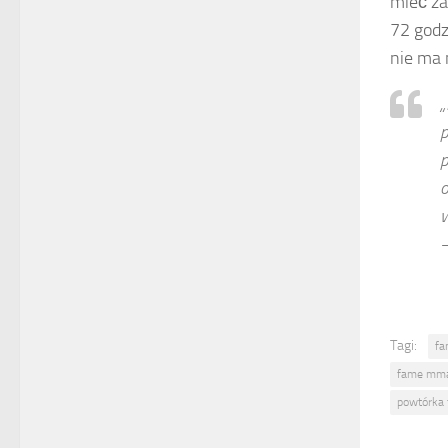
mieć za
72 godz
nie ma 
„
p
p
o
w
–
Tagi:
f
fame mma
powtórka