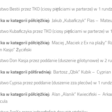
two Bestii przez TKO (ciosy pięściami w parterze) w 1 rundz
ka w kategorii półciężkiej:
Jakub „Kubańczyk” Flas –
Mateus
two Kubańczyka przez TKO (ciosy pięściami w parterze) w 1
ka w kategorii półciężkiej:
Maciej „Maciek z Ex na plaży” R
n Kasjo” Życiński
two Don Kasja przez poddanie (duszenie gilotynowe) w 2 ru
ka w kategorii półśredniej:
Bartosz „Qbik” Kubik –
Cyprian 
two Cypisa przez poddanie (duszenie zza pleców) w 1 rundz
ka w kategorii półciężkiej:
Alan „Alanik” Kwieciński –
Arkad
cula