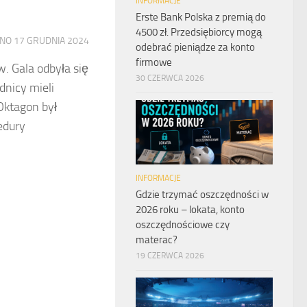
INFORMACJE
Erste Bank Polska z premią do
4500 zł. Przedsiębiorcy mogą
ANO
17 GRUDNIA 2024
odebrać pieniądze za konto
firmowe
w. Gala odbyła się
30 CZERWCA 2026
dnicy mieli
Oktagon był
edury
INFORMACJE
Gdzie trzymać oszczędności w
2026 roku – lokata, konto
oszczędnościowe czy
materac?
19 CZERWCA 2026