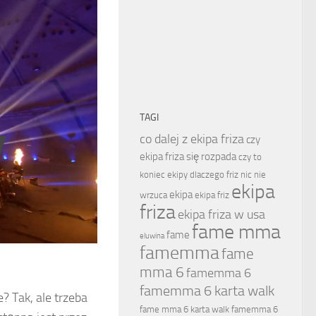
TAGI
co dalej z ekipa friza
czy
ekipa friza się rozpada
czy to
koniec ekipy
dlaczego friz nic nie
ekipa
ekipa
wrzuca
ekipa friz
friza
ekipa friza w usa
fame mma
fame
eluwina
famemma
fame
mma 6
famemma 6
famemma 6 karta walk
? Tak, ale trzeba
fame mma 6 karta walk
famemma 6