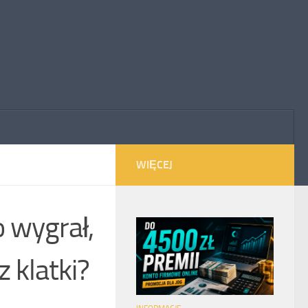
WIĘCEJ
 wygrał,
 klatki?