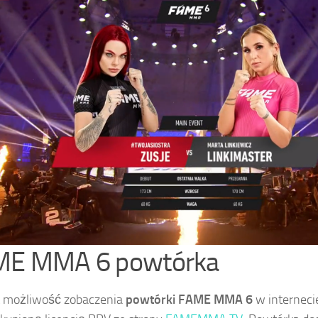
E MMA 6 powtórka
t możliwość zobaczenia
powtórki FAME MMA 6
w internecie