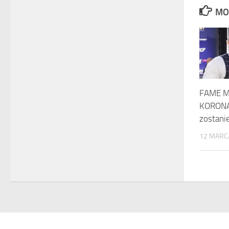
MO
FAME M
KORONA
zostani
12 MARC