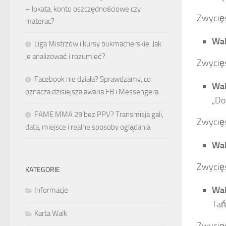
– lokata, konto oszczędnościowe czy
Zwycięs
materac?
Wal
Liga Mistrzów i kursy bukmacherskie. Jak
je analizować i rozumieć?
Zwycięs
Facebook nie działa? Sprawdzamy, co
Wal
oznacza dzisiejsza awaria FB i Messengera
„Do
FAME MMA 29 bez PPV? Transmisja gali,
Zwycięs
data, miejsce i realne sposoby oglądania
Wal
Zwycięs
KATEGORIE
Wal
Informacje
Tań
Karta Walk