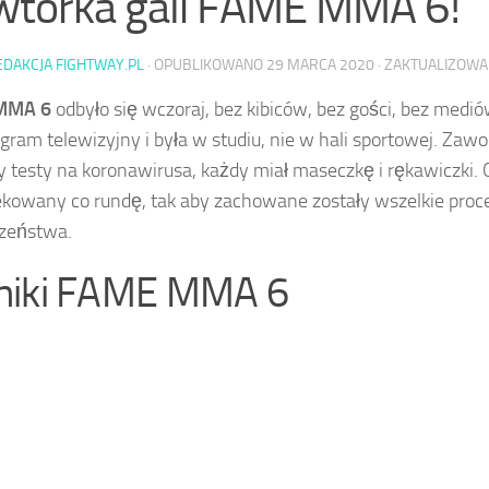
tórka gali FAME MMA 6!
EDAKCJA FIGHTWAY.PL
· OPUBLIKOWANO
29 MARCA 2020
· ZAKTUALIZOW
MMA 6
odbyło się wczoraj, bez kibiców, bez gości, bez medió
ogram telewizyjny i była w studiu, nie w hali sportowej. Zawo
y testy na koronawirusa, każdy miał maseczkę i rękawiczki. 
kowany co rundę, tak aby zachowane zostały wszelkie proc
zeństwa.
iki FAME MMA 6