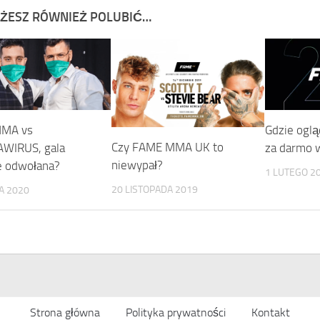
ŻESZ RÓWNIEŻ POLUBIĆ…
MA vs
Gdzie og
Czy FAME MMA UK to
WIRUS, gala
za darmo 
niewypał?
e odwołana?
1 LUTEGO 2
20 LISTOPADA 2019
A 2020
Strona główna
Polityka prywatności
Kontakt