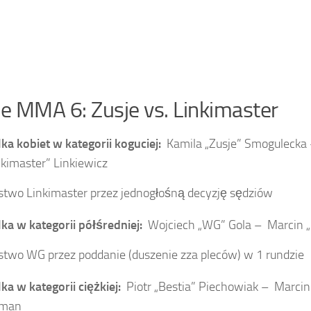
 MMA 6: Zusje vs. Linkimaster
ka kobiet w kategorii koguciej:
Kamila „Zusje” Smogulecka
nkimaster” Linkiewicz
two Linkimaster przez jednogłośną decyzję sędziów
ka w kategorii półśredniej:
Wojciech „WG” Gola –
Marcin „
two WG przez poddanie (duszenie zza pleców) w 1 rundzie
ka w kategorii ciężkiej:
Piotr „Bestia” Piechowiak –
Marcin 
jman