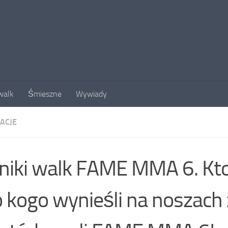
walk
Śmieszne
Wywiady
ACJE
iki walk FAME MMA 6. Kto
o kogo wynieśli na noszach z