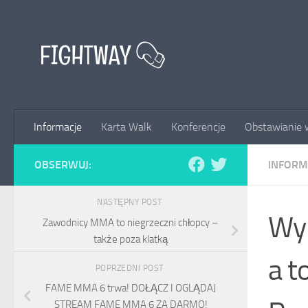
Przejdź do treści
Informacje
Karta Walk
Konferencje
Obstawianie 
OBSERWUJ:
INFORM
NASTĘPNY POST
Wyn
Zawodnicy MMA to niegrzeczni chłopcy –
także poza klatką
a t
POPRZEDNI POST
FAME MMA 6 trwa! DOŁĄCZ I OGLĄDAJ
STREAM FAME MMA 6 ZA DARMO!