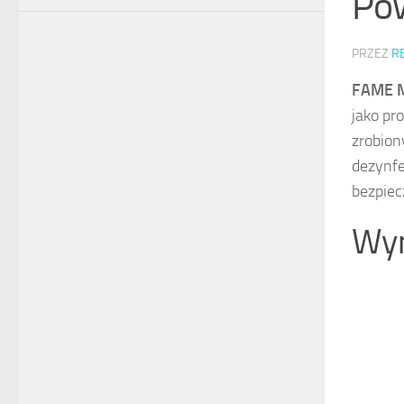
Pow
PRZEZ
R
FAME 
jako pr
zrobion
dezynfe
bezpiec
Wyn