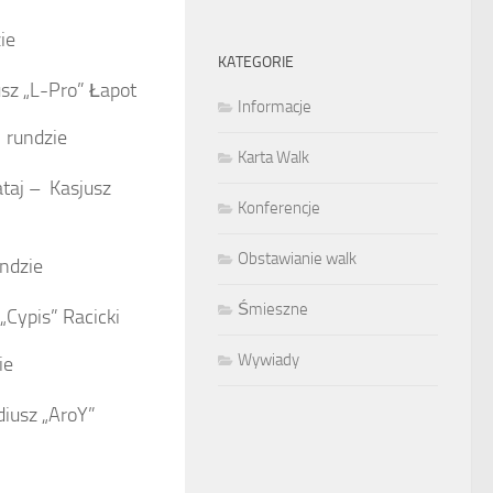
ie
KATEGORIE
z „L-Pro” Łapot
Informacje
 rundzie
Karta Walk
ataj –
Kasjusz
Konferencje
Obstawianie walk
ndzie
Śmieszne
„Cypis” Racicki
Wywiady
ie
iusz „AroY”