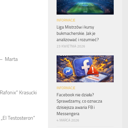
INFORMACJE
Liga Mistrzów i kursy
bukmacherskie. Jak je
analizować i rozumieć?
23 KWIETNIA 2026
 –
Marta
INFORMACJE
Rafonix” Krasucki
Facebook nie działa?
Sprawdzamy, co oznacza
dzisiejsza awaria FB i
Messengera
„El Testosteron”
4 MARCA 2026