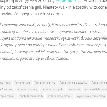
kupioną licencję PPV ze strony
FAMEMMA.TV
. Powtórka do
iny od zakończenia gali. Niestety walki nie zostały wrzucon
możliwości obejrzenia ich za darmo.
Pragniemy zapewnić, że podjęliśmy wszelkie środki ostrożnoś
rodukcję do obecnych nakazów i zapewnić bezpieczeństwo os
rojekt (badania lekarskie, maseczki, rękawiczki, środki dezynfe
ktagonu przed i po każdej z walk). Przez cały czas towarzyszy
ykwalifikowany zespół lekarski monitorujący stan zdrowia ka
 napisali organizatorzy w oświadczeniu.
ame mma
fame mma 6
fame mma 6 live
fame mma 6 powtorka
fame mma 6
 6 wyniki
fame mma shoty
fame mma wyniki
famemma
karta walk fame 
 fame mma 6
shoty fame mma 6
stream fame mma 6
wyniki walk fame mma 