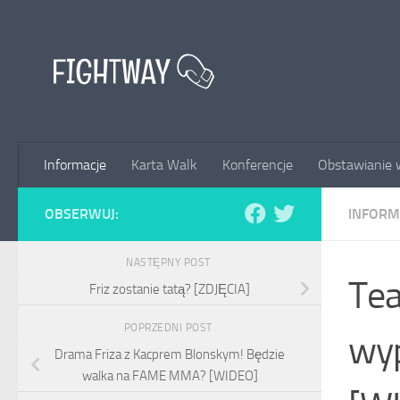
Przejdź do treści
Informacje
Karta Walk
Konferencje
Obstawianie 
OBSERWUJ:
INFORM
NASTĘPNY POST
Tea
Friz zostanie tatą? [ZDJĘCIA]
POPRZEDNI POST
wyp
Drama Friza z Kacprem Blonskym! Będzie
walka na FAME MMA? [WIDEO]