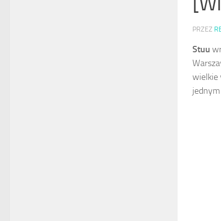
[W
PRZEZ
R
Stuu
wr
Warszaw
wielkie
jednym 