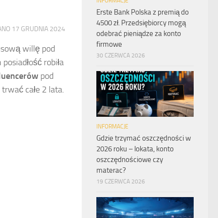
INFORMACJE
Erste Bank Polska z premią do
4500 zł. Przedsiębiorcy mogą
WANO
17 GRUDNIA 2024
odebrać pieniądze za konto
firmowe
usową willę pod
30 CZERWCA 2026
 posiadłość robiła
fluencerów
pod
trwać całe 2 lata.
INFORMACJE
Gdzie trzymać oszczędności w
2026 roku – lokata, konto
oszczędnościowe czy
materac?
19 CZERWCA 2026