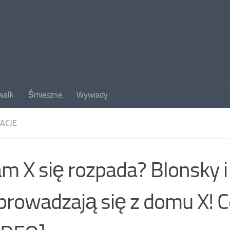
walk
Śmieszne
Wywiady
ACJE
m X się rozpada? Blonsky i
rowadzają się z domu X! Co