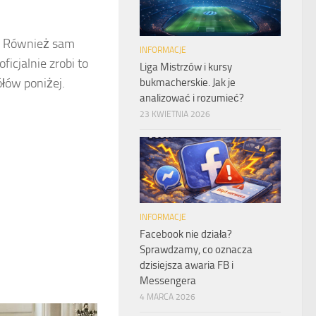
. Również sam
INFORMACJE
icjalnie zrobi to
Liga Mistrzów i kursy
łów poniżej.
bukmacherskie. Jak je
analizować i rozumieć?
23 KWIETNIA 2026
INFORMACJE
Facebook nie działa?
Sprawdzamy, co oznacza
dzisiejsza awaria FB i
Messengera
4 MARCA 2026