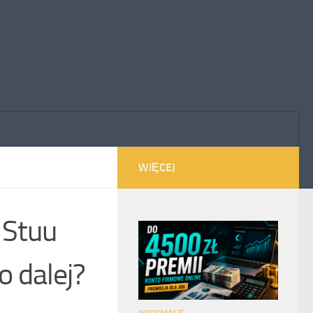
WIĘCEJ
 Stuu
 dalej?