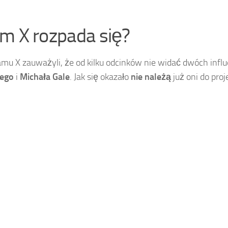
m X rozpada się?
amu X zauważyli, że od kilku odcinków nie widać dwóch inf
iego
i
Michała Gale
. Jak się okazało
nie należą
już oni do pro