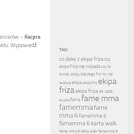
luencerów –
Kacpra
jektu. Wypowiedź
TAGI
co dalej z ekipa friza
czy
ekipa friza się rozpada
czy to
koniec ekipy
dlaczego friz nic nie
ekipa
ekipa
wrzuca
ekipa friz
friza
ekipa friza w usa
fame mma
fame
eluwina
famemma
fame
mma 6
famemma 6
famemma 6 karta walk
fame mma 6 karta walk
famemma 6