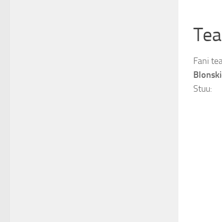
Tea
Fani te
Blonsk
Stuu: