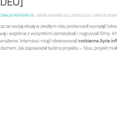
IDEO]
EDAKCJA FIGHTWAY.PL
· OPUBLIKOWANO
26 LUTEGO 2020
· ZAKTUALIZO
az ze swoją ekipą w zeszłym roku postanowił wynająć luks
ą i wspólnie z wszystkimi zamieszkać i nagrywać filmy. Ich
 wrażenie. Internauci mogli obserwować
codzienne życie in
dachem. Jak zapowiadał twórca projektu – Stuu, projekt miał 