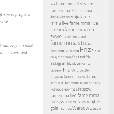
fame mma 6 stream
live
fame mma 7
fame mma
ędzie w projekcie.
fame
linkiewicz vs zusje
esów.
mma live
fame mma live
fame mma na
stream
zywo
fame mma online
fame mma stream
 dlaczego za jakiś
Friz
fame mma za darmo
friz co
ka – skwitował
friz finał
friz
dalej
friz drama
instagram
friz piosenka
friz
friz w usa
jak
piosenki
oglądać famemma za darmo
karta walk famemma 6
koniec ekipy
kruszwil
koniec ekipy friza
live fame mma
famemma
na żywo
rafonix vs wojtek
Wersow
gola
Tromba
wersow