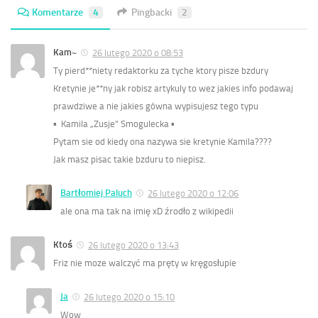
Komentarze
4
Pingbacki
2
Kam~
26 lutego 2020 o 08:53
Ty pierd**niety redaktorku za tyche ktory pisze bzdury
Kretynie je**ny jak robisz artykuly to wez jakies info podawaj
prawdziwe a nie jakies gówna wypisujesz tego typu
▪︎ Kamila „Zusje” Smogulecka ▪︎
Pytam sie od kiedy ona nazywa sie kretynie Kamila????
Jak masz pisac takie bzduru to niepisz.
Bartłomiej Paluch
26 lutego 2020 o 12:06
ale ona ma tak na imię xD źrodło z wikipedii
Ktoś
26 lutego 2020 o 13:43
Friz nie moze walczyć ma pręty w kręgosłupie
Ja
26 lutego 2020 o 15:10
Wow