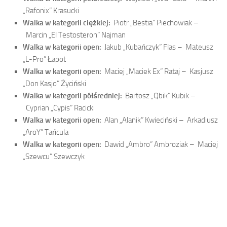
„Rafonix” Krasucki
Walka w kategorii ciężkiej:
Piotr „Bestia” Piechowiak –
Marcin „El Testosteron” Najman
Walka w kategorii open:
Jakub „Kubańczyk” Flas –
Mateusz
„L-Pro” Łapot
Walka w kategorii open:
Maciej „Maciek Ex” Rataj –
Kasjusz
„Don Kasjo” Życiński
Walka w kategorii półśredniej:
Bartosz „Qbik” Kubik –
Cyprian „Cypis” Racicki
Walka w kategorii open:
Alan „Alanik” Kwieciński –
Arkadiusz
„AroY” Tańcula
Walka w kategorii open:
Dawid „Ambro” Ambroziak –
Maciej
„Szewcu” Szewczyk