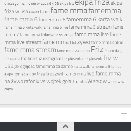
ekipa friza
ekipa
ekipa
dlaczego friz nic nie wrzuca
ekipa friz
fame mma
famemma
friza w usa
fame
eluwina
fame mma 6
famemma 6 karta walk
famemma 6
fame mma 6 stream
fame
fame mma 6 karta walk
famemma 6 live
fame mma live
fame
mma 7
fame mma linkiewicz vs zusje
fame mma na zywo
mma live stream
fame mma online
Friz
fame mma stream
fame mma za darmo
friz co dalej
friz w
friz finał
friz instagram
friz drama
friz piosenka
friz piosenki
usa
jak oglądać famemma za darmo
karta walk famemma 6
koniec
live fame mma
kruszwil famemma
koniec ekipy friza
ekipy
Wersow
na żywo
rafonix vs wojtek gola
Tromba
wersow w
ciąży