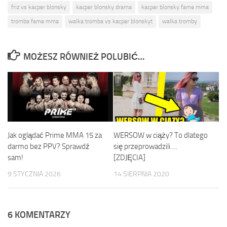
friz vs kacper blonsky
kacper blonsky drama
kacper blonsky fame mma
tromba fame mma
walka tromba vs kacper blonskyt
walka tromby
MOŻESZ RÓWNIEŻ POLUBIĆ…
Jak oglądać Prime MMA 15 za
WERSOW w ciąży? To dlatego
darmo bez PPV? Sprawdź
się przeprowadzili….
sam!
[ZDJĘCIA]
9 STYCZNIA 2026
14 SIERPNIA 2020
6 KOMENTARZY