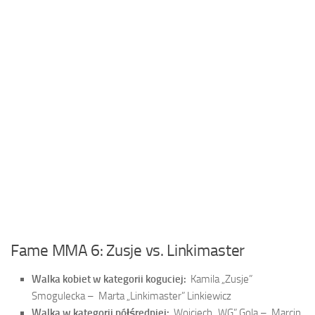
Fame MMA 6: Zusje vs. Linkimaster
Walka kobiet w kategorii koguciej:
Kamila „Zusje”
Smogulecka –
Marta „Linkimaster” Linkiewicz
Walka w kategorii półśredniej:
Wojciech „WG” Gola –
Marcin