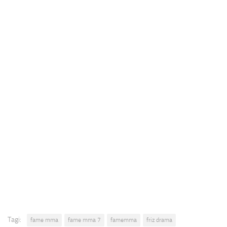
Tagi:
fame mma
fame mma 7
famemma
friz drama