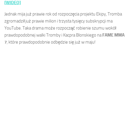
[WIDEO]
Jednak mija już prawie rok od rozpoczęcia projektu Ekipy, Tromba
zgromadził już prawie milion i trzysta tysięcy subskrypcji ma
YouTube. Taka drama może rozpocząć robienie szumu wokół
prawdopodobnej walki Tromby i Kacpra Blonskiego na
FAME MMA
7
, które prawdopodobnie odbędzie się już w maju!