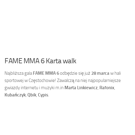
FAME MMA 6 Karta walk
Najbliższa gala
FAME MMA 6
odbędzie się już
28 marca
w hali
sportowej w Częstochowie! Zawalczą na niej najpopularniejsze
gwiazdy internetu i muzyki m.in
Marta Linkiewicz
,
Rafonix
,
Kubańczyk
,
Qbik
,
Cypis
.