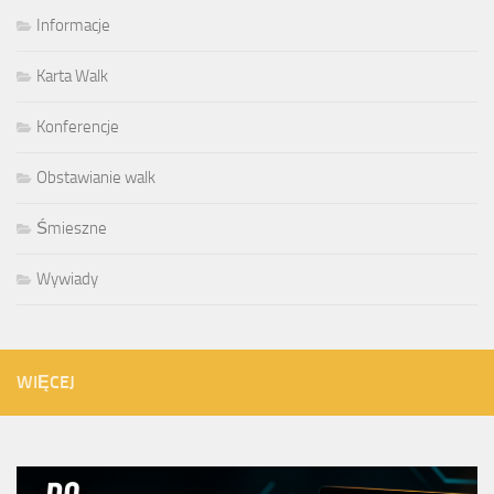
Informacje
Karta Walk
Konferencje
Obstawianie walk
Śmieszne
Wywiady
WIĘCEJ