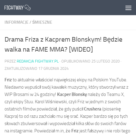
Przejdź do treści
INFORMACJE
/
ŚMIESZNE
Drama Friza z Kacprem Blonskym! Będzie
walka na FAME MMA? [WIDEO]
PRZEZ
REDAKCJA FIGHTWAY.PL
· OPUBLIKOWANO
25 LUTEGO 2020
·
ZAKTUALIZOWANO
17 GRUDNIA 2024
Friz
to aktualnie właściciel największej ekipy na Polskim YouTube.
Niedawno wypuścił swój kawałek muzyczny, który stworzył wraz z
WIP Brosami w 24 godziny!
Kacper Blonsky
należy do Teamu X,
czyli ekipy Stuu. Karol Wiśniewski, czyli Friz w jednym z swoich
ostatnich filmów powiedział, że gdy puścił
Crushera
(piosenkę
Kacpra) to od razu zachciało mu się srać. Kacper bardzo się po tych
słowach zbulwersował i wypowiedział kilka słów do swoich fanów
na instagramie. Powiedział m.in, że
Friz
jest fałszywy i nie robi tego