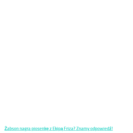
Żabson nagra piosenkę z Ekipą Friza? Znamy odpowiedź!