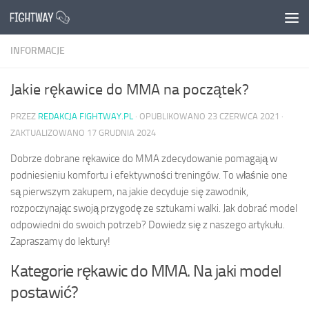
Przejdź do treści
INFORMACJE
Jakie rękawice do MMA na początek?
PRZEZ
REDAKCJA FIGHTWAY.PL
· OPUBLIKOWANO
23 CZERWCA 2021
·
ZAKTUALIZOWANO
17 GRUDNIA 2024
Dobrze dobrane rękawice do MMA zdecydowanie pomagają w
podniesieniu komfortu i efektywności treningów. To właśnie one
są pierwszym zakupem, na jakie decyduje się zawodnik,
rozpoczynając swoją przygodę ze sztukami walki. Jak dobrać model
odpowiedni do swoich potrzeb? Dowiedz się z naszego artykułu.
Zapraszamy do lektury!
Kategorie rękawic do MMA. Na jaki model
postawić?