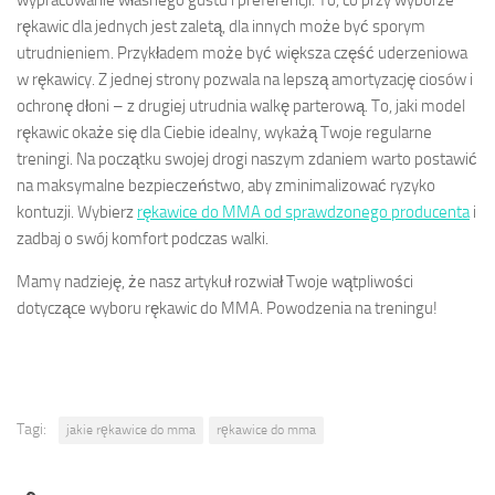
wypracowanie własnego gustu i preferencji. To, co przy wyborze
rękawic dla jednych jest zaletą, dla innych może być sporym
utrudnieniem. Przykładem może być większa część uderzeniowa
w rękawicy. Z jednej strony pozwala na lepszą amortyzację ciosów i
ochronę dłoni – z drugiej utrudnia walkę parterową. To, jaki model
rękawic okaże się dla Ciebie idealny, wykażą Twoje regularne
treningi. Na początku swojej drogi naszym zdaniem warto postawić
na maksymalne bezpieczeństwo, aby zminimalizować ryzyko
kontuzji. Wybierz
rękawice do MMA od sprawdzonego producenta
i
zadbaj o swój komfort podczas walki.
Mamy nadzieję, że nasz artykuł rozwiał Twoje wątpliwości
dotyczące wyboru rękawic do MMA. Powodzenia na treningu!
Tagi:
jakie rękawice do mma
rękawice do mma