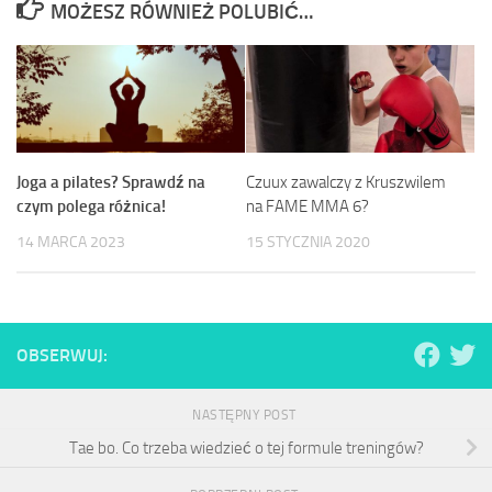
MOŻESZ RÓWNIEŻ POLUBIĆ…
Joga a pilates? Sprawdź na
Czuux zawalczy z Kruszwilem
czym polega różnica!
na FAME MMA 6?
14 MARCA 2023
15 STYCZNIA 2020
OBSERWUJ:
NASTĘPNY POST
Tae bo. Co trzeba wiedzieć o tej formule treningów?