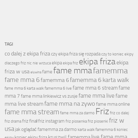
TAGI
co dalej z ekipa friza
czy ekipa friza się rozpada
czy to koniec ekipy
ekipa friza
ekipa
ekipa
dlaczego friz nic nie wrzuca
ekipa friz
fame mma
famemma
friza w usa
fame
eluwina
fame mma 6
famemma 6 karta walk
famemma 6
fame mma 6 stream
fame
fame mma 6 karta walk
famemma 6 live
fame mma live
fame
mma 7
fame mma linkiewicz vs zusje
fame mma na zywo
mma live stream
fame mma online
Friz
fame mma stream
fame mma za darmo
friz co dalej
friz w
friz finał
friz instagram
friz drama
friz piosenka
friz piosenki
usa
jak oglądać famemma za darmo
karta walk famemma 6
koniec
live fame mma
kruszwil famemma
koniec ekipy friza
ekipy