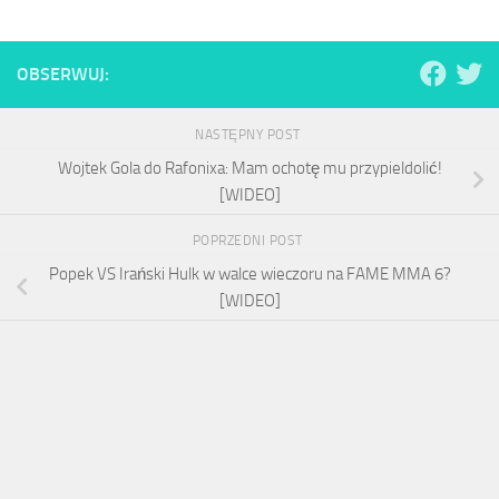
OBSERWUJ:
NASTĘPNY POST
Wojtek Gola do Rafonixa: Mam ochotę mu przypieldolić!
[WIDEO]
POPRZEDNI POST
Popek VS Irański Hulk w walce wieczoru na FAME MMA 6?
[WIDEO]