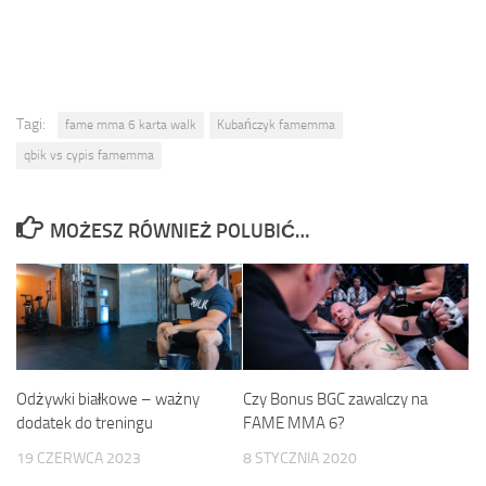
Tagi:
fame mma 6 karta walk
Kubańczyk famemma
qbik vs cypis famemma
MOŻESZ RÓWNIEŻ POLUBIĆ…
Odżywki białkowe – ważny
Czy Bonus BGC zawalczy na
dodatek do treningu
FAME MMA 6?
19 CZERWCA 2023
8 STYCZNIA 2020