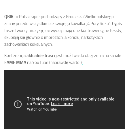
QBIK
to Polski raper pochodzący z Grodziska Wielkopolskiego,
znany przede wszystkim ze swojego kawałka „4 Pory Roku”.
Cypis
także tworzy muzykę, zazwyczaj mają one kontrowersyjne teksty,
skupiają się głównie o imprezach, alkoholu, narkotykach i
zachowaniach seksualnych.
Konferencja
aktualnie trwa
i jest możliwa do obejrzenia na kanale
FAME MMA
na YouTube (naprawdę warto!)
: