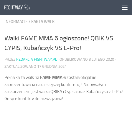
Przejdź do treści
INFORMACJE
/
KARTA WALK
Walki FAME MMA 6 ogłoszone! QBIK VS
CYPIS, Kubańczyk VS L-Pro!
PRZEZ
REDAKCJA FIGHTWAY.PL
· OPUBLIKOWANO
8 LUTEGO 2020
·
ZAKTUALIZOWANO
17 GRUDNIA 2024
Pełna karta walk na
FAME MMA 6
została oficjalnie
zaprezentowana na dzisiejszej konferencji! Niebywałym
zaskoczeniem jest walka QBIKA i Cypisa oraz Kubańczyka z L-Pro!
Gorące konflikty do rozwiązania!