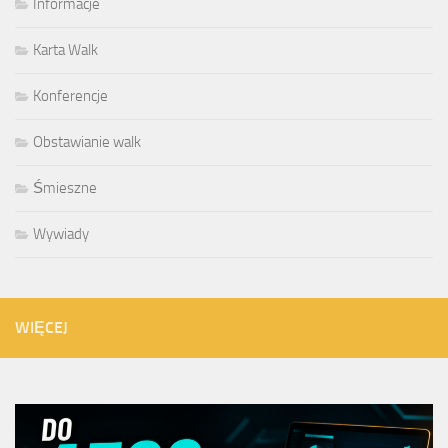
Informacje
Karta Walk
Konferencje
Obstawianie walk
Śmieszne
Wywiady
WIĘCEJ