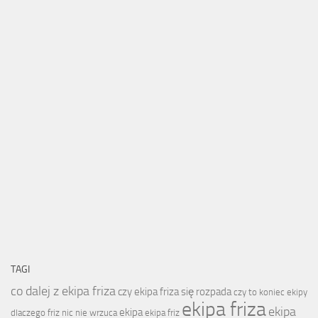
TAGI
co dalej z ekipa friza
czy ekipa friza się rozpada
czy to koniec ekipy
ekipa friza
ekipa
ekipa
dlaczego friz nic nie wrzuca
ekipa friz