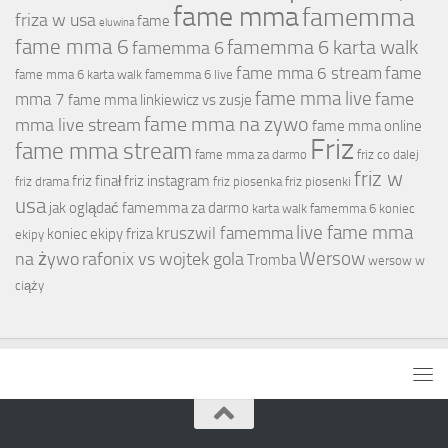
fame mma
famemma
friza w usa
fame
eluwina
fame mma 6
famemma 6 karta walk
famemma 6
fame mma 6 stream
fame
fame mma 6 karta walk
famemma 6 live
fame mma live
fame
mma 7
fame mma linkiewicz vs zusje
fame mma na zywo
mma live stream
fame mma online
Friz
fame mma stream
fame mma za darmo
friz co dalej
friz w
friz finał
friz instagram
friz drama
friz piosenka
friz piosenki
usa
jak oglądać famemma za darmo
karta walk famemma 6
koniec
live fame mma
kruszwil famemma
koniec ekipy friza
ekipy
Wersow
na żywo
rafonix vs wojtek gola
Tromba
wersow w
ciąży