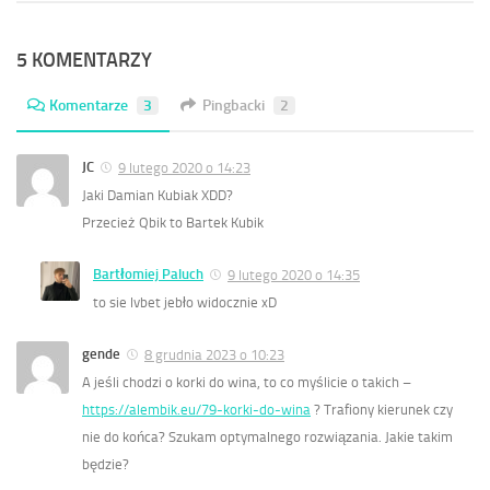
5 KOMENTARZY
Komentarze
3
Pingbacki
2
JC
9 lutego 2020 o 14:23
Jaki Damian Kubiak XDD?
Przecież Qbik to Bartek Kubik
Bartłomiej Paluch
9 lutego 2020 o 14:35
to sie lvbet jebło widocznie xD
gende
8 grudnia 2023 o 10:23
A jeśli chodzi o korki do wina, to co myślicie o takich –
https://alembik.eu/79-korki-do-wina
? Trafiony kierunek czy
nie do końca? Szukam optymalnego rozwiązania. Jakie takim
będzie?